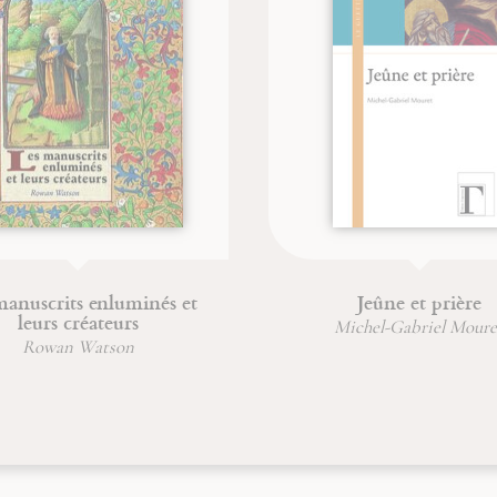
passion
Une vie incorruptible
Jean-François Froger