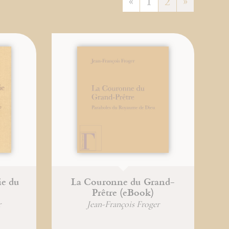
«
1
2
»
ie du
La Couronne du Grand-
Prêtre (eBook)
r
Jean-François Froger