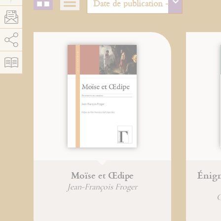
AddThis est désactivé.
Autoriser
Moïse et Œdipe
Énig
Jean-François Froger
C