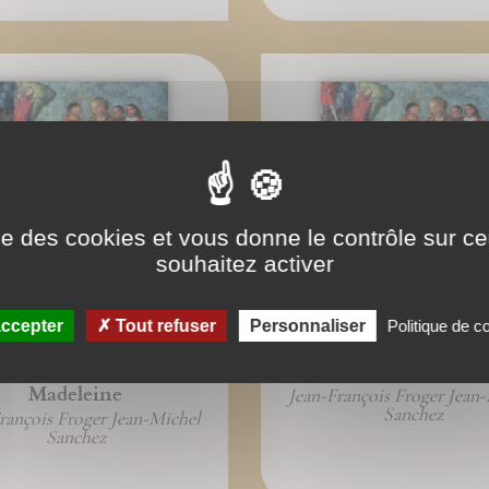
ise des cookies et vous donne le contrôle sur 
souhaitez activer
ccepter
Tout refuser
Personnaliser
Politique de co
ook : Sainte Marie-
Sainte Marie-Madel
Madeleine
Jean-François Froger Jean
Sanchez
rançois Froger Jean-Michel
Sanchez