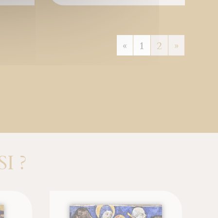
«
1
2
»
I ?