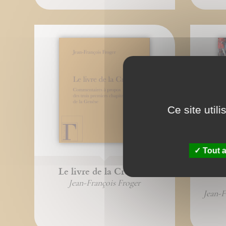
Ce site util
Tout a
Le livre de la Création
eB
Jean-François Froger
Jean-F