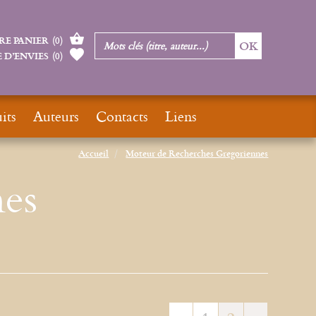
RE PANIER
(
0
)
 D’ENVIES
(
0
)
its
Auteurs
Contacts
Liens
Accueil
Moteur de Recherches Gregoriennes
es