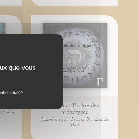
ceux que vous
nfidentialité
eine
Ebook : L'arbre des
archétypes
-Michel
Jean-François Froger Bernadette
Main