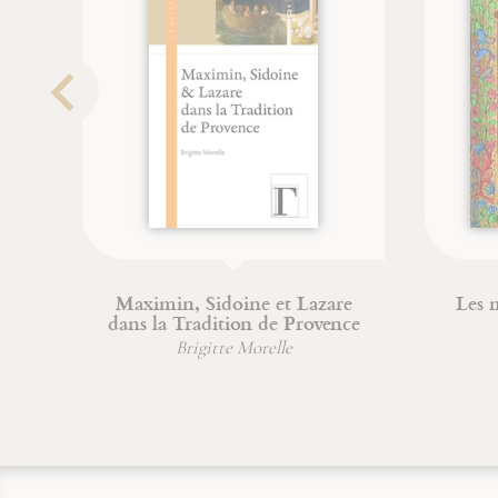
aint Joseph, image du Père
Bouddha de Com
Jean-Paul Dumontier
Jean-François Froger
Jean-Michel Sanchez