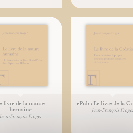
e livre de la nature
ePub : Le livre de la C
humaine
Jean-François Froge
Jean-François Froger