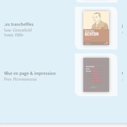
Morris Fuller Benton
Olivier Chariau
Chronique de la forme
Herman Lampaert