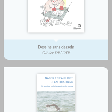
Dessins sans dessein
Olivier DELOYE