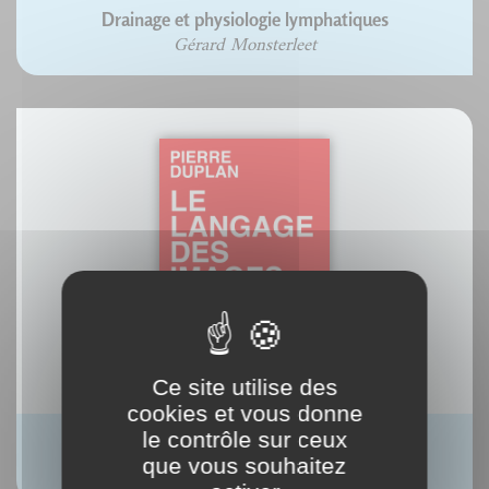
Drainage et physiologie lymphatiques
Gérard Monsterleet
Ce site utilise des
cookies et vous donne
le contrôle sur ceux
Ebook : Le langage des images
que vous souhaitez
Pierre Duplan