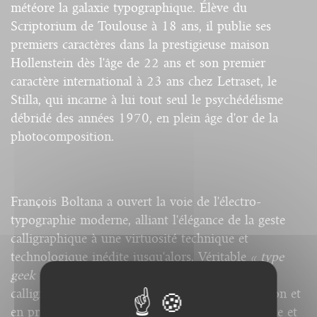
météore la galaxie typographique. Élève du
Scriptorium de Toulouse à 18 ans, il publie ses
premiers caractères dans la prestigieuse maison
Hollenstein dès l'âge de 22 ans et son premier
caractère international à 23 ans chez Letraset, le
Stilla, qui incarne à lui tout seul le psychédélisme
débridé des années 1970, en plein âge d'or de la
photocomposition.
François Boltana a ouvert la voie de l'électro-
typographie moderne, alliant l'élégance de la geste
calligraphique à une virtuosité technique et
technologique inédite jusqu'alors. Véritable
« type
geek »
avant la lettre, il décode en 1989 la
calligraphie prodige de l'Anglais Joseph Champion et
en propose l'année suivante une version complète et