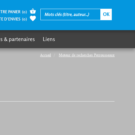
TRE PANIER
(
0
)
TE D’ENVIES
(
0
)
s & partenaires
Liens
Accueil
Moteur de recherches Perrousseaux