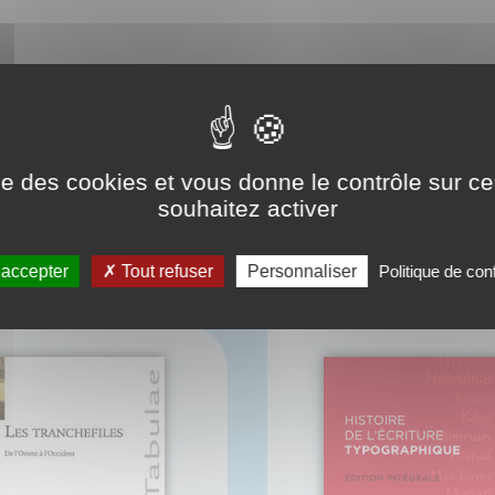
ise des cookies et vous donne le contrôle sur 
souhaitez activer
CONNAISSEZ-VOUS AUSSI 
 accepter
Tout refuser
Personnaliser
Politique de conf