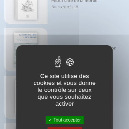
Petit traité de la morue
Bruno Bertheuil
Nager en eau libre et en triathlon
Olivier Silberzahn
Ce site utilise des
cookies et vous donne
le contrôle sur ceux
que vous souhaitez
Carottes, je vous aime...
Béatrice Vigot-Lagandré
activer
Tout accepter