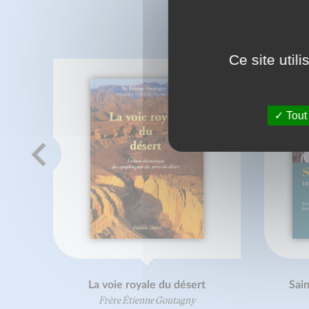
C
Ce site util
Tout
La voie royale du désert
Sai
Frère Étienne Goutagny