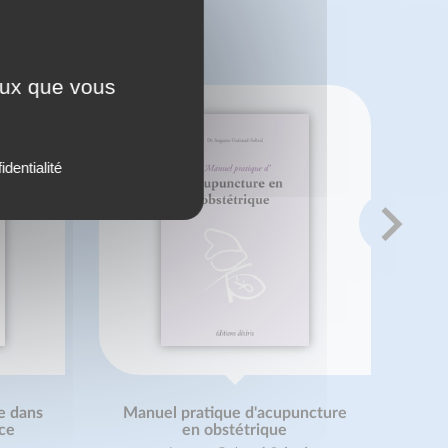
 ?
ceux que vous
identialité
e dans
Manuel pratique d'acupuncture
nce
en obstétrique