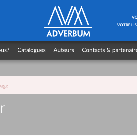
VO
VOTRE LIS
ous?
Catalogues
Auteurs
Contacts & partenair
page
r