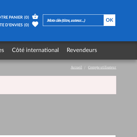
TRE PANIER
(
0
)
TE D’ENVIES
(
0
)
es
Côté international
Revendeurs
Accueil
Compte utilisateur