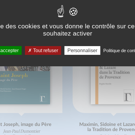
ONNAISSEZ-VOUS AUSSI
ise des cookies et vous donne le contrôle sur 
souhaitez activer
 accepter
Tout refuser
Personnaliser
Politique de conf
nt Joseph, image du Père
Maximin, Sidoine et Lazar
la Tradition de Prove
Jean-Paul Dumontier