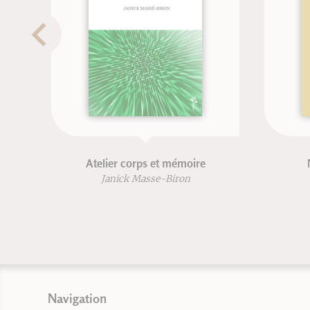
ePub : Les songes et les rêves
T
Navigation