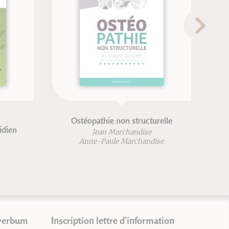
és
Topoguide du corps humain -
Troisième édition
Andrew Biel
verbum
Inscription lettre d'information