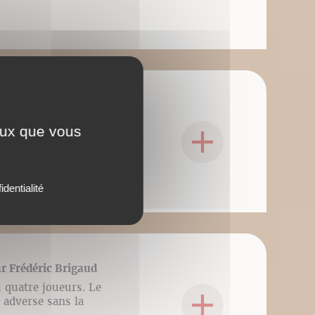
que sportive, Frédéric
ceux que vous
presente in ogni video,
identialité
r Frédéric Brigaud
u quatre joueurs. Le
 adverse sans la