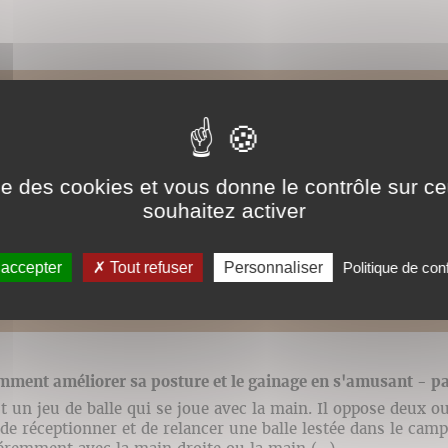
ntérêts biomécaniques d'une prise d'appui avant-pied
lié à l’ouvrage Améliorer sa posture du quotidien à la prati
ise des cookies et vous donne le contrôle sur 
ns DésIris. [Cliccando sulla destra della barra di controllo 
souhaitez activer
enu per scegliere la (...)
 accepter
Tout refuser
Personnaliser
Politique de conf
ment améliorer sa posture et le gainage en s'amusant - pa
t un jeu de balle qui se joue avec la main. Il oppose deux o
 de réceptionner et de relancer une balle lestée dans le camp