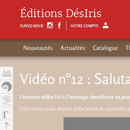
Panneau de gestion des cookies
Éditions DésIris
SUIVEZ-NOUS
VOTRE COMPTE
Nouveautés
Actualités
Catalogue
T
Vidéo n°12 : Salut
Contenu vidéo lié à l’ouvrage
Améliorer sa post
[Cliccando sulla destra della barra di controllo p