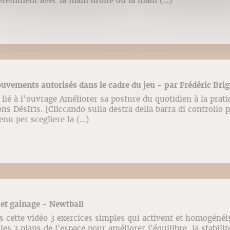
féremment avec la main droite ou la main (...)
vements autorisés dans le cadre du jeu - par Frédéric Bri
lié à l’ouvrage Améliorer sa posture du quotidien à la prati
ns DésIris. [Cliccando sulla destra della barra di controllo 
enu per scegliere la (...)
et gainage - Newtball
 cette vidéo 3 exercices simples qui activent et homogénéis
es 3 plans de l'espace pour améliorer l'équilibre, la stabilit