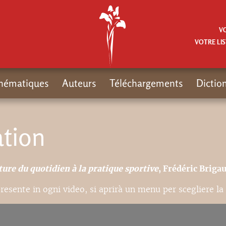
V
VOTRE LIS
hématiques
Auteurs
Téléchargements
Dictio
ation
ure du quotidien à la pratique sportive
, Frédéric Brigau
resente in ogni video, si aprirà un menu per scegliere la