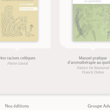
ennis & neurotraining
ePub : Les lieux sacr
Jérôme Gori
Nos éditions
Groupe Ad