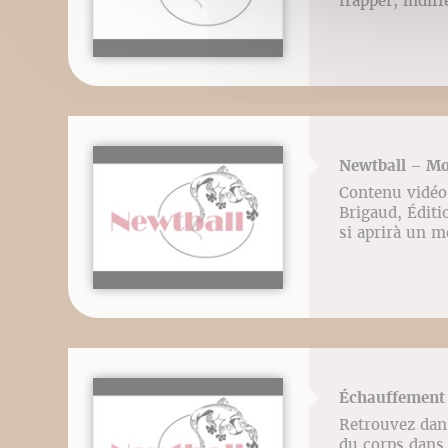
frapper, indif
Newtball – Mou
Contenu vidéo 
Brigaud, Éditio
si aprirà un m
Échauffement 
Retrouvez dans
du corps dans l