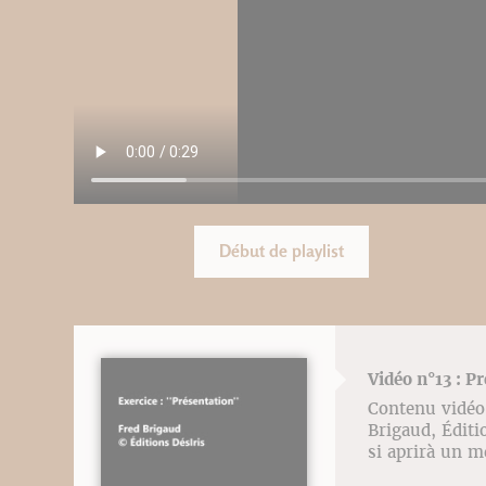
Début de playlist
Vidéo n°13 : P
Contenu vidéo 
Brigaud, Éditio
si aprirà un m