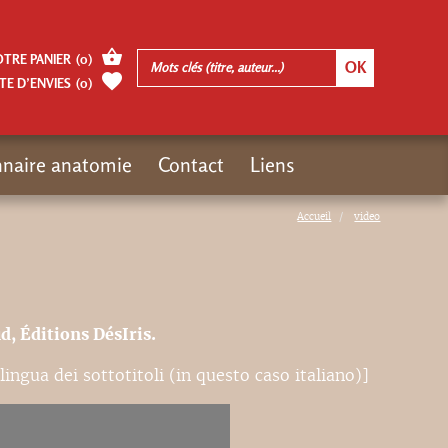
OTRE PANIER
(
0
)
TE D’ENVIES
(
0
)
nnaire anatomie
Contact
Liens
Accueil
video
d, Éditions DésIris.
 lingua dei sottotitoli (in questo caso italiano)]