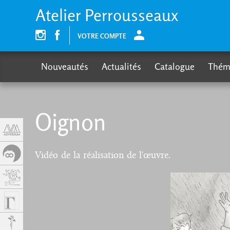
Panneau de gestion des cookies
Atelier Perrousseaux
VOTRE COMPTE
Nouveautés
Actualités
Catalogue
Thém
Oignon
Vidéo de la réalisation de l'œuvre.