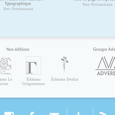
Frank Adebiaye
Olivier DELOYE
Suzanne Cardinal
David Rault
Nos éditions
Groupe Ad
ions Le
Éditions
Éditions DésIris
ureau
Grégoriennes