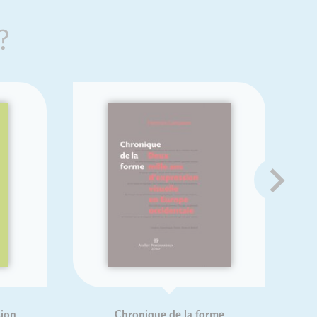
?
Abécédaire illustré des mots