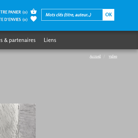
TRE PANIER
(
0
)
TE D’ENVIES
(
0
)
s & partenaires
Liens
Accueil
video