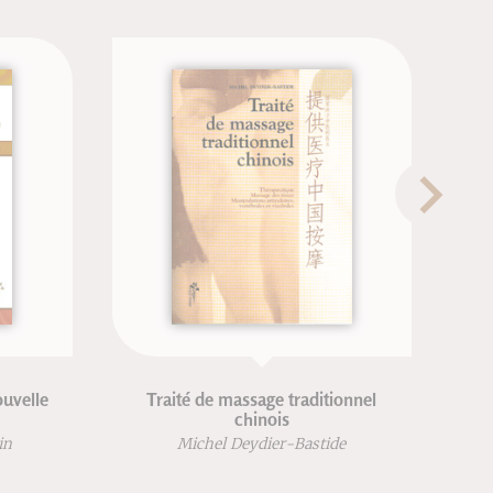
 réel
Méthode d'arts énergétiques
r
Alain Jacopino