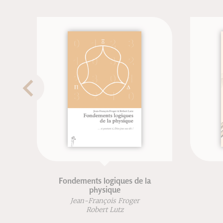
el
VTT Maîtriser les techniques
Brian Lopes
Lee McCormack