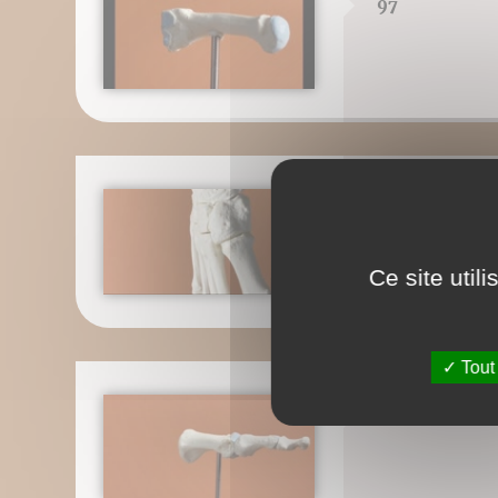
97
98
Ce site util
Tout
99