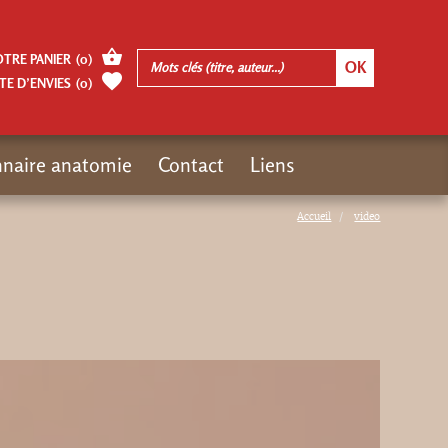
OTRE PANIER
(
0
)
TE D’ENVIES
(
0
)
nnaire anatomie
Contact
Liens
Accueil
video