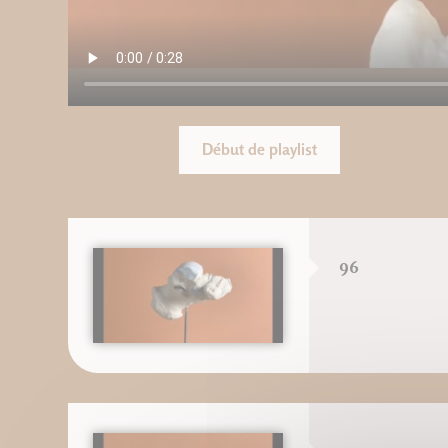
Début de playlist
96