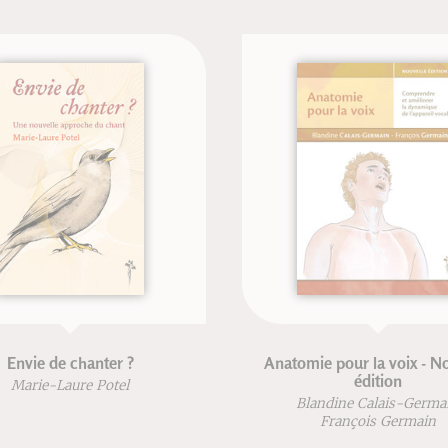
L'eau et ses secrets
La structure cachée du
Michael Gienger
Jean-François Froge
Josef Zerluth
Robert Lutz