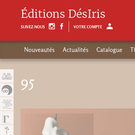
Panneau de gestion des cookies
Éditions DésIris
SUIVEZ-NOUS
VOTRE COMPTE
Nouveautés
Actualités
Catalogue
T
95