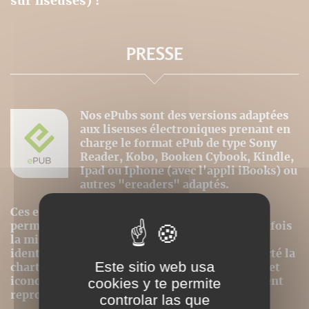
sur liseuses) !
PRESSE
Nos ePubs sont des versions adaptées
aux liseuses électroniques prenant en
charge le format ePub de type Sony
Reader, Kobo, Booken Cybook, Kindle,
Ipad ou Iphone (avec l'appli iBooks) ou
autres "ereaders" adaptés.
Ces ePubs sont alors revus et optimisés pour
permettre le meilleur confort de lecture, toutefois
la mise en page n'est donc pas strictement
identique même si nous avons au mieux respecté la
Este sitio web usa
charte graphique initiale. Les contenus textes et
iconographiques sont, par contre, intégralement
cookies y te permite
reproduits dans ce format.
controlar las que