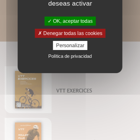
deseas activar
OK, aceptar todas
Denegar todas las cookies
Personalizar
LIVRES ASSOCIÉS
Política de privacidad
VTT EXERCICES