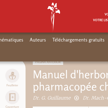
V
VOTRE LIS
hématiques
Auteurs
Téléchargements gratuits
Inicio
C
PÁGINA ANTERIOR
Manuel d'herbori
pharmacopée ch
Feuilleter
Dr. G. Guillaume
Dr. Mach-
Couverture