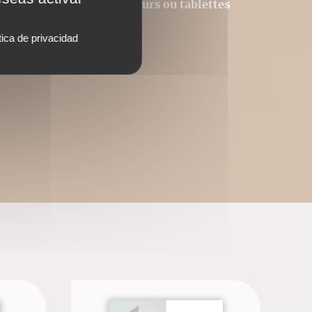
Acrobat © sur des ordinateurs ou tablettes
utres.
tica de privacidad