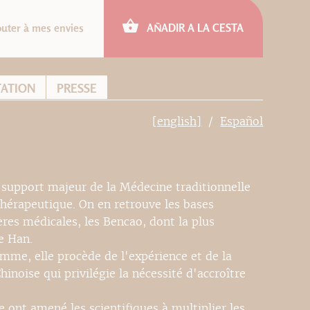
outer à mes envies
AÑADIR A LA CESTA
TATION
PRESSE
[english]
Español
 support majeur de la Médecine traditionnelle
 thérapeutique. On en retrouve les bases
es médicales, les Bencao, dont la plus
e Han.
omme, elle procède de l'expérience et de la
inoise qui privilégie la nécessité d'accroître
e ont amené les scientifiques à multiplier les