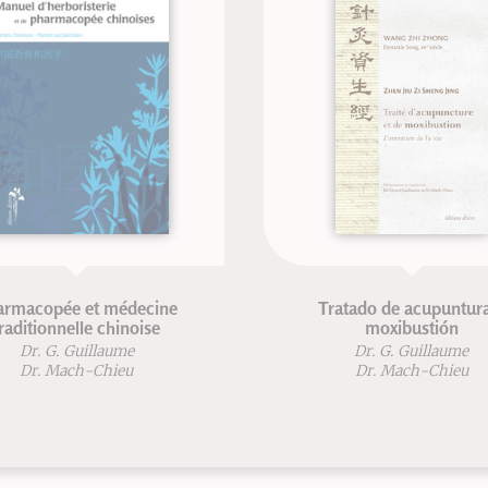
 médecine
Tratado de acupuntura y
chinoise
moxibustión
laume
Dr. G. Guillaume
hieu
Dr. Mach-Chieu