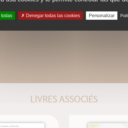
Ce format peut être lu par le logiciel 
tactiles de type iPad, Archos, Asus ou a
 todas
Denegar todas las cookies
Personalizar
Polí
LIVRES ASSOCIÉS