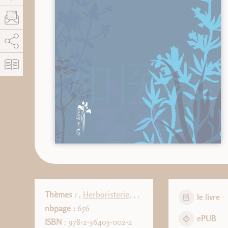
AddThis está deshabilitado.
Permitir
Thèmes :
,
Herboristerie
,
,
,
le livre
nbpage :
656
ePUB
ISBN
: 978-2-36403-002-2