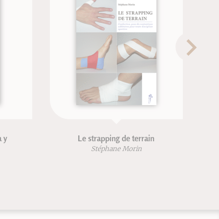
Le strapping de terrain
Fundamentos ló
Stéphane Morin
Jean-Fra
Robe