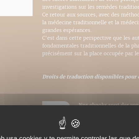
investigations sur les remèdes traditio
Ce retour aux sources, avec des méth
la médecine traditionnelle et la médec
grandes espérances.
C'est dans cette perspective que les au
fondamentales traditionnelles de la ph
précisément sur la place occupée par le
Droits de traduction disponibles pour c
Nos ebooks sont des ver
catalogues. Ils ne sont
pour la police, modifica
respectée et la première
eb usa cookies y te permite controlar las que d