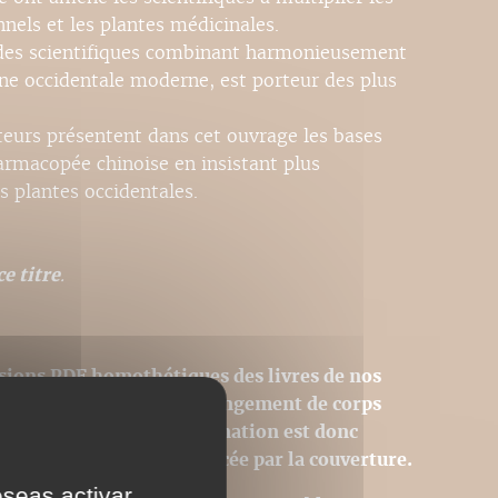
nnels et les plantes médicinales.
odes scientifiques combinant harmonieusement
ine occidentale moderne, est porteur des plus
teurs présentent dans cet ouvrage les bases
armacopée chinoise en insistant plus
s plantes occidentales.
e titre
.
sions PDF homothétiques des livres de nos
 donc pas modifiables (changement de corps
tion des images). La pagination est donc
 page du livre est remplacée par la couverture.
eseas activar