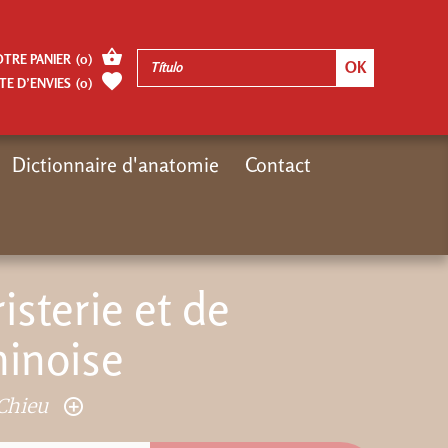
OTRE PANIER
(
0
)
TE D’ENVIES
(
0
)
Dictionnaire d'anatomie
Contact
atalogue
E-books
Manuel d'herboristerie et de pharmacopée chinoise
sterie et de
inoise
Chieu