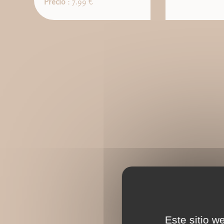
Precio
: 7.99 €
Este sitio w