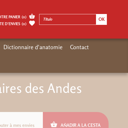
OTRE PANIER
(
0
)
TE D’ENVIES
(
0
)
Dictionnaire d'anatomie
Contact
Inicio
Moteur de recherches Désiris
Trésors alimentaires des Andes
aires des Andes
outer à mes envies
AÑADIR A LA CESTA