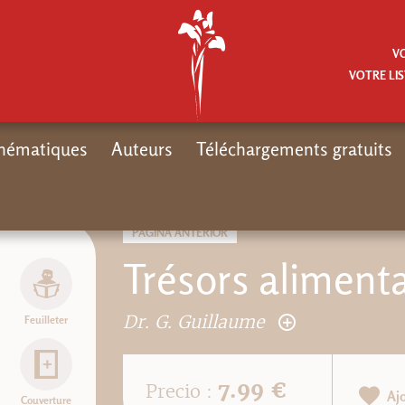
V
VOTRE LIS
hématiques
Auteurs
Téléchargements gratuits
PÁGINA ANTERIOR
Trésors aliment
Dr. G. Guillaume
Feuilleter
7.99 €
Precio :
Aj
Couverture