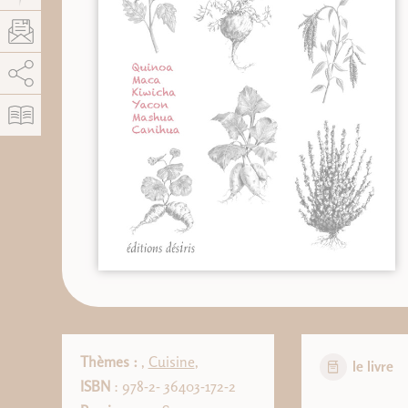
AddThis está deshabilitado.
Permitir
Thèmes :
,
Cuisine
,
le livre
ISBN
: 978-2- 36403-172-2