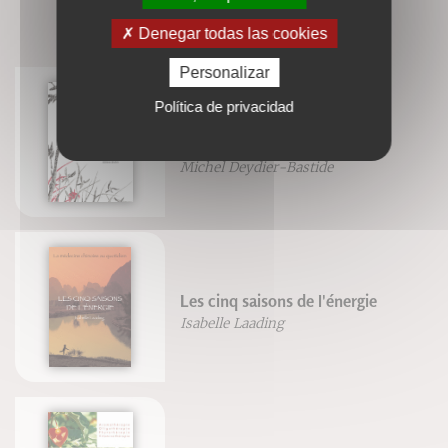
LIVRES ASSOCIÉS
Denegar todas las cookies
Personalizar
Política de privacidad
Traité de psychologie
traditionnelle chinoise
Michel Deydier-Bastide
Les cinq saisons de l'énergie
Isabelle Laading