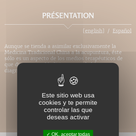
PRÉSENTATION
[english]
Español
Aunque se tienda a asimilar exclusivamente la
Medicina Tradicional China a la acupuntura, éste
sólo es un aspecto de los medios terapéuticos de
que dispone esa Medicina que ya había
diagnosticado las múltiples formas del cáncer.
Este sitio web usa
cookies y te permite
controlar las que
deseas activar
OK, aceptar todas