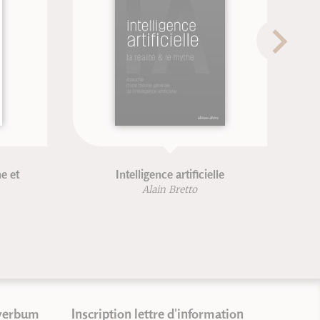
e et
Intelligence artificielle
F
Alain Bretto
verbum
Inscription lettre d'information