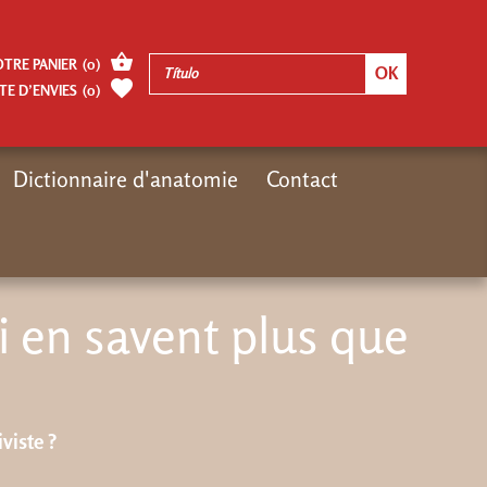
OTRE PANIER
(
0
)
TE D’ENVIES
(
0
)
Dictionnaire d'anatomie
Contact
Inicio
Autres pages
Ces formules qui en savent plus que nous
i en savent plus que
viste ?