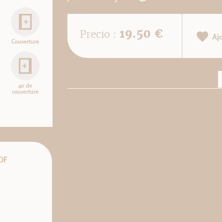
19.50 €
Precio :
Aj
Couverture
4e de
couverture
DF