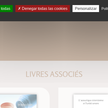
 todas
Denegar todas las cookies
Personalizar
Polí
LIVRES ASSOCIÉS