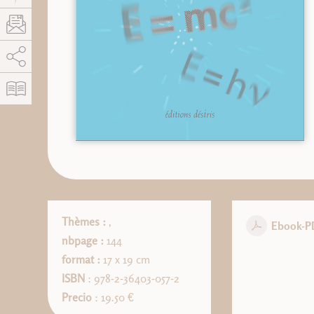
AddThis está deshabilitado.
Permitir
Thèmes :
,
Ebook-P
nbpage :
144
format :
17 x 19 cm
ISBN
: 978-2-36403-057-2
Precio
: 19.50 €