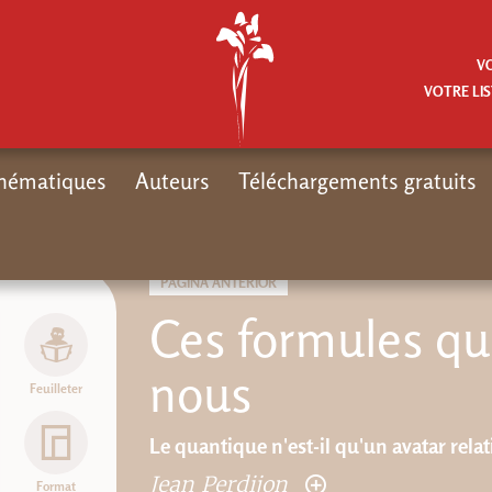
V
VOTRE LIS
hématiques
Auteurs
Téléchargements gratuits
PÁGINA ANTERIOR
Ces formules qu
nous
Feuilleter
Le quantique n'est-il qu'un avatar relati
Jean Perdijon
Format