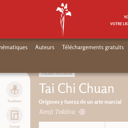
V
VOTRE LIS
hématiques
Auteurs
Téléchargements gratuits
PÁGINA ANTERIOR
Tai Chi Chuan
Orígenes y fuerza de un arte marcial
Feuilleter
Kenji Tokitsu
Format