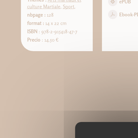
ePUB
culture Martiale
,
Sport
,
Ebook-P
nbpage :
128
format :
14 x 22 cm
ISBN
: 978-2-915418-47-7
Precio
: 14.50 €