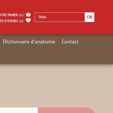
OTRE PANIER
(
0
)
TE D’ENVIES
(
0
)
Dictionnaire d'anatomie
Contact
Inicio
Nouveautés
Nouveautés livres
Tai Chi Chuan