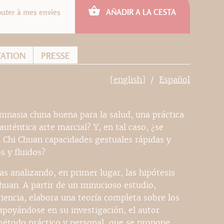
outer à mes envies
AÑADIR A LA CESTA
TATION
PRESSE
[english]
Español
mnasia china buena para la salud, una práctica
téntica arte marcial? Y, en tal caso, ¿se
i Chi Chuan capacidades gestuales rápidas y
s y fluidos?
s analizando, en primer lugar, las hipótesis
Chuan. A partir de un minucioso estudio,
iencia, elabora una teoría completa sobre los
apoyándose en su investigación, el autor
método práctico y personal, que se propone