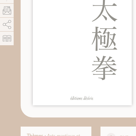
AddThis está deshabilitado.
Permitir
Thèmes :
Arts martiaux et