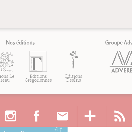
Nos éditions
Groupe Ad
ions Le
Éditions
Éditions
ureau
Grégoriennes
DésIris