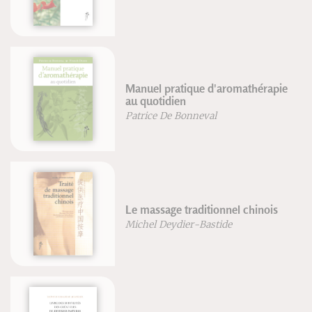
Je
Tr
Manuel pratique d'aromathérapie
mo
au quotidien
Dr
Patrice De Bonneval
Dr
Le massage traditionnel chinois
Le
Michel Deydier-Bastide
St