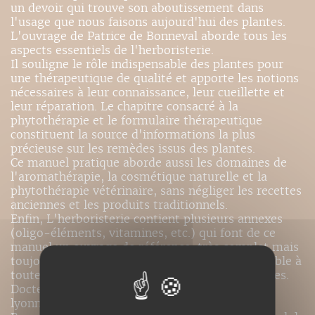
un devoir qui trouve son aboutissement dans
l'usage que nous faisons aujourd'hui des plantes.
L'ouvrage de Patrice de Bonneval aborde tous les
aspects essentiels de l'herboristerie.
Il souligne le rôle indispensable des plantes pour
une thérapeutique de qualité et apporte les notions
nécessaires à leur connaissance, leur cueillette et
leur réparation. Le chapitre consacré à la
phytothérapie et le formulaire thérapeutique
constituent la source d'informations la plus
précieuse sur les remèdes issus des plantes.
Ce manuel pratique aborde aussi les domaines de
l'aromathérapie, la cosmétique naturelle et la
phytothérapie vétérinaire, sans négliger les recettes
anciennes et les produits traditionnels.
Enfin, L'herboristerie contient plusieurs annexes
(oligo-éléments, vitamines, etc.) qui font de ce
manuel un ouvrage de référence, très complet mais
toujours clair et d'une lecture aisée, indispensable à
toute personne voulant un bon usage des plantes.
Docteur en pharmacie, fondateur de l'Ecole
lyonnaise de plantes médicinales, Patrice de