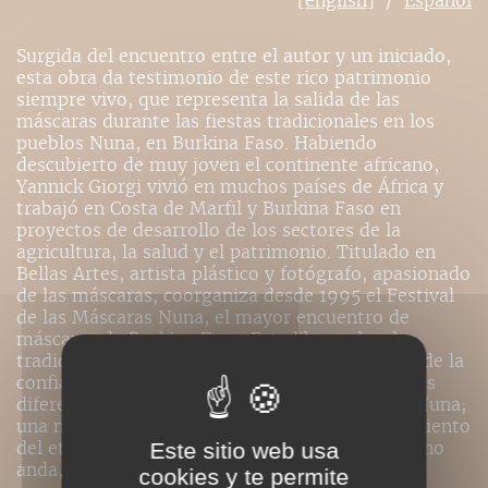
[english]
Español
Surgida del encuentro entre el autor y un iniciado,
esta obra da testimonio de este rico patrimonio
siempre vivo, que representa la salida de las
máscaras durante las fiestas tradicionales en los
pueblos Nuna, en Burkina Faso. Habiendo
descubierto de muy joven el continente africano,
Yannick Giorgi vivió en muchos países de África y
trabajó en Costa de Marfil y Burkina Faso en
proyectos de desarrollo de los sectores de la
agricultura, la salud y el patrimonio. Titulado en
Bellas Artes, artista plástico y fotógrafo, apasionado
de las máscaras, coorganiza desde 1995 el Festival
de las Máscaras Nuna, el mayor encuentro de
máscaras de Burkina Faso. Este libro sobre las
tradiciones vivas es resultado de esta pasión y de la
confianza concedida al autor para fotografiar las
diferentes salidas de máscaras en los pueblos Nuna;
una manera excelente de ilustrar aquel pensamiento
del etnólogo Marcel Griaule: Una máscara que no
Este sitio web usa
anda, no es una máscara.
cookies y te permite