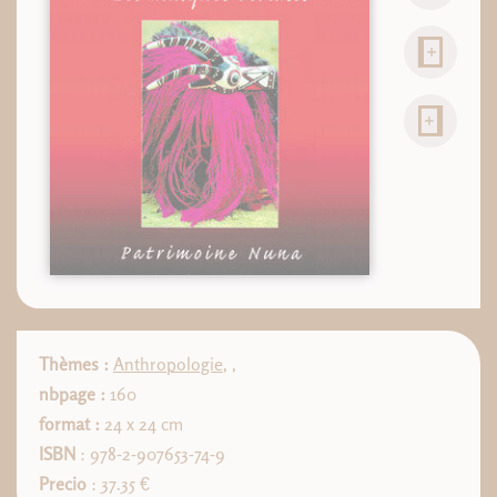
Thèmes :
Anthropologie
,
,
nbpage :
160
format :
24 x 24 cm
ISBN
: 978-2-907653-74-9
Precio
: 37.35 €