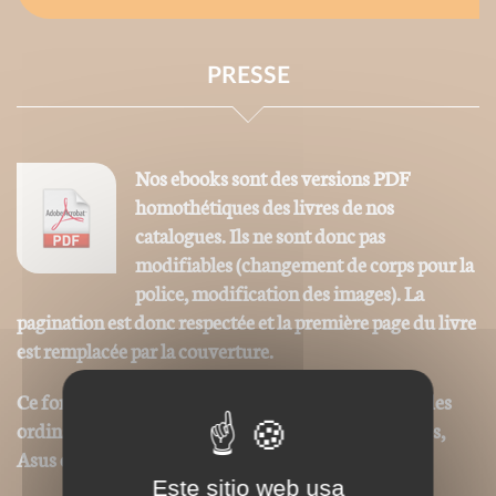
PRESSE
Nos ebooks sont des versions PDF
homothétiques des livres de nos
catalogues. Ils ne sont donc pas
modifiables (changement de corps pour la
police, modification des images). La
pagination est donc respectée et la première page du livre
est remplacée par la couverture.
Ce format peut être lu par le logiciel Acrobat © sur des
ordinateurs ou tablettes tactiles de type iPad, Archos,
Asus ou autres.
Este sitio web usa