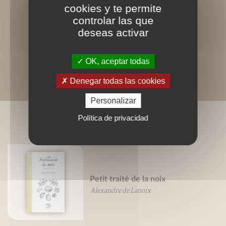
cookies y te permite
controlar las que
deseas activar
OK, aceptar todas
Denegar todas las cookies
Personalizar
Política de privacidad
LIVRES ASSOCIÉS
Petit traité de la noix
Alexandre de Lanoix