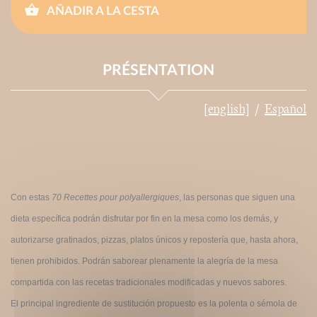
AÑADIR A LA CESTA
PRÉSENTATION
[english]
Español
Con estas
70 Recettes pour polyallergiques
, las personas que siguen una
dieta específica podrán disfrutar por fin en la mesa como los demás, y
autorizarse gratinados, pizzas, platos únicos y repostería que, hasta ahora,
tienen prohibidos. Podrán saborear plenamente la alegría de la mesa
compartida con las recetas tradicionales modificadas y nuevos sabores.
El principal ingrediente de sustitución propuesto es la polenta o sémola de