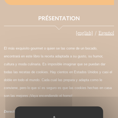
PRÉSENTATION
[english]
Español
El más exquisito gourmet o quien se las come de un bocado,
encontrará en este libro la receta adaptada a su gusto, su humor,
cultura y moda culinaria. Es imposible imaginar que se puedan dar
todas las recetas de cookies. Hay cientos en Estados Unidos y casi el
doble en todo el mundo. Cada cual las prepara y adapta como le
conviene, pero lo que sí es seguro es que las cookies hechas en casa
son las mejores.¡Vaya encendiendo el horno!
Derechos de traducción disponibles