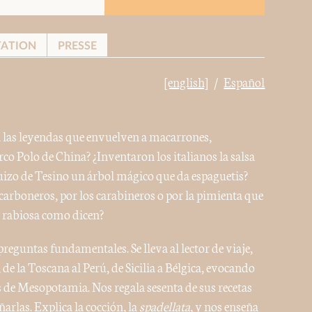
TATION
PRESSE
[english]
Español
a las leyendas que envuelven a macarrones,
rco Polo de China? ¿Inventaron los italianos la salsa
uizo de Tesino un árbol mágico que da espaguetis?
 carboneros, por los carabineros o por la pimienta que
n rabiosa como dicen?
preguntas fundamentales. Se lleva al lector de viaje,
de la Toscana al Perú, de Sicilia a Bélgica, evocando
de Mesopotamia. Nos regala sesenta de sus recetas
arlas. Explica la cocción, la
spadellata
, y nos enseña