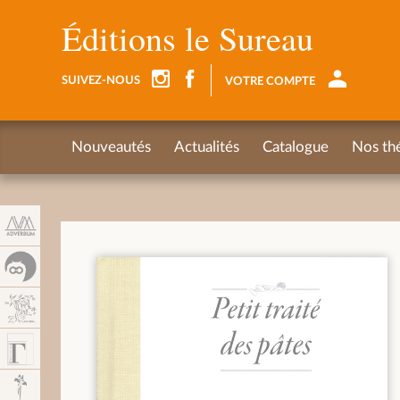
Panel de gestión de cookies
Éditions le Sureau
SUIVEZ-NOUS
VOTRE COMPTE
Nouveautés
Actualités
Catalogue
Nos th