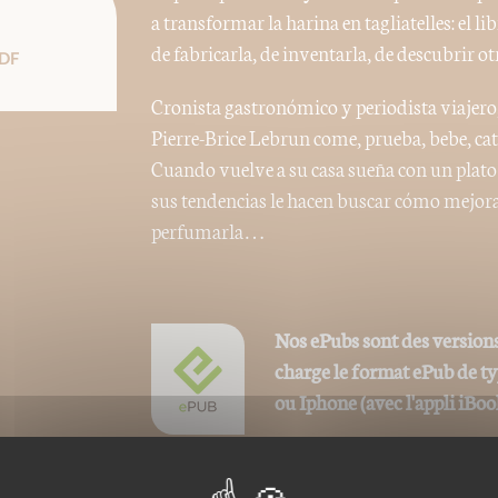
a transformar la harina en tagliatelles: el 
de fabricarla, de inventarla, de descubrir 
DF
Cronista gastronómico y periodista viajero, 
Pierre-Brice Lebrun come, prueba, bebe, cata
Cuando vuelve a su casa sueña con un plato 
sus tendencias le hacen buscar cómo mejora
perfumarla…
Nos ePubs sont des versions
charge le format ePub de t
ou Iphone (avec l'appli iBoo
Ces ePubs sont alors revus et optimisés pou
la mise en page n'est donc pas strictement