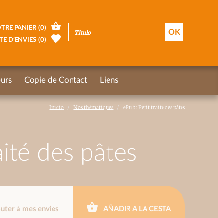
TRE PANIER
(
0
)
TE D’ENVIES
(
0
)
urs
Copie de Contact
Liens
Inicio
Nos thématiques
ePub : Petit traité des pâtes
aité des pâtes
outer à mes envies
AÑADIR A LA CESTA