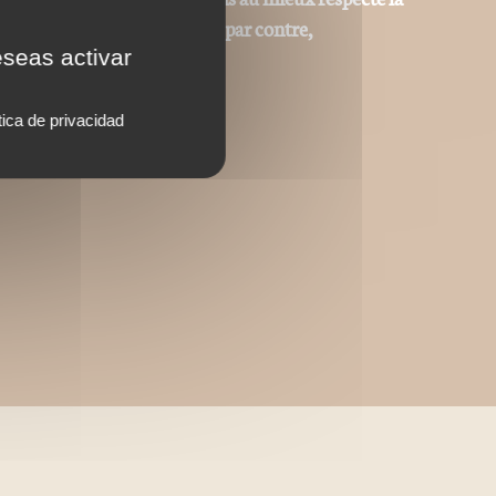
tes et iconographiques sont, par contre,
eseas activar
tica de privacidad