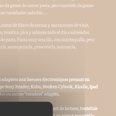
libro da ganas de comer pasta, pero también da ganas
otras variedades cada día…
autor de libros de cocina y narraciones de viaje,
, mastica, pica y saborea todo el día a sabiendas.
de pasta. Pasta muy sencilla, con mantequilla, pero
rla, acompañarla, presentarla, sazonarla,
 adaptées aux liseuses électroniques prenant en
ype Sony Reader, Kobo, Booken Cybook, Kindle, Ipad
ks) ou autres "ereaders" adaptés.
r permettre le meilleur confort de lecture, toutefois
 identique même si nous avons au mieux respecté la