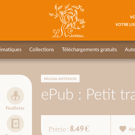
VO
VOTRE LIS
ématiques
Collections
Téléchargements gratuits
Aute
PÁGINA ANTERIOR
ePub : Petit tr
Feuilleter
8.49 €
Precio :
Aj