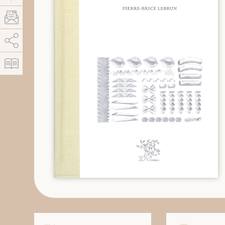
AddThis está deshabilitado.
Permitir