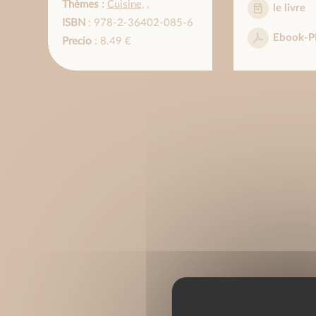
Thèmes :
Cuisine
,
,
le livre
ISBN
: 978-2-36402-085-6
Ebook-P
Precio
: 8.49 €