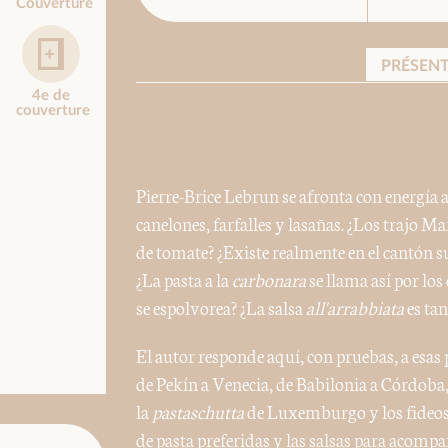
Couverture
PRÉSEN
4e de
couverture
Pierre-Brice Lebrun se afronta con energía 
canelones, farfalles y lasañas. ¿Los trajo Ma
de tomate? ¿Existe realmente en el cantón s
¿La pasta a la
carbonara
se llama así por los
se espolvorea? ¿La salsa
all'arrabbiata
es ta
El autor responde aquí, con pruebas, a esas 
de Pekín a Venecia, de Babilonia a Córdoba, 
la
pastaschutta
de Luxemburgo y los fideos 
de pasta preferidas y las salsas para acompañ