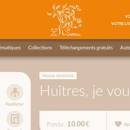
VO
VOTRE LIS
ématiques
Collections
Téléchargements gratuits
Aute
PÁGINA ANTERIOR
Huîtres, je vou
Feuilleter
10.00 €
Precio :
Aj