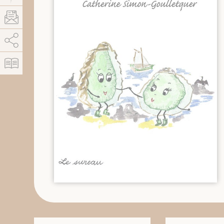
AddThis está deshabilitado.
Permitir