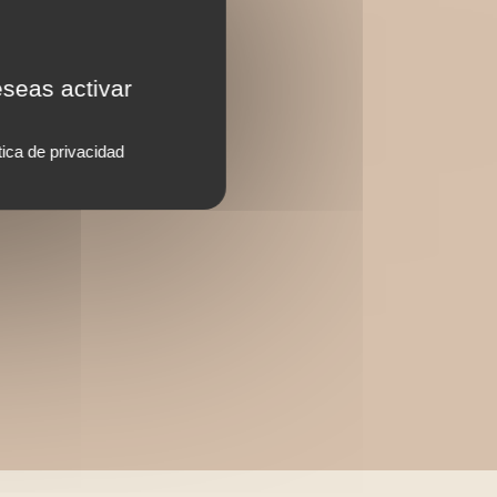
eseas activar
tica de privacidad