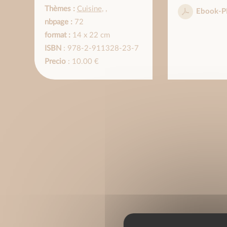
Thèmes :
Cuisine
,
,
Ebook-P
nbpage :
72
format :
14 x 22 cm
ISBN
: 978-2-911328-23-7
Precio
: 10.00 €