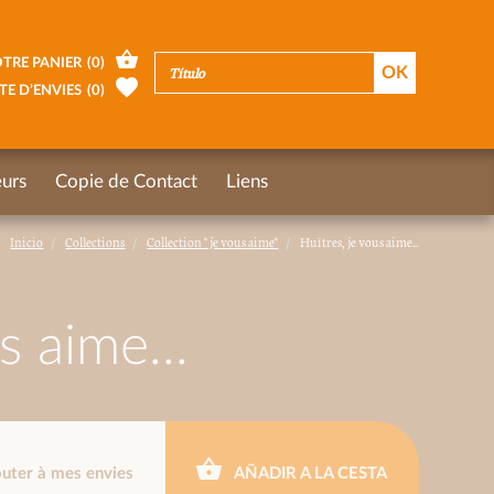
TRE PANIER
(
0
)
TE D’ENVIES
(
0
)
urs
Copie de Contact
Liens
Inicio
Collections
Collection " je vous aime"
Huîtres, je vous aime...
s aime...
outer à mes envies
AÑADIR A LA CESTA