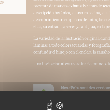
DF
presenta de manera exhaustiva más de setent
descripción botánica, su uso en cocina, sus 
descubrimientos empíricos de antes, las cre
ellas, su entrada, a veces ya antigua, en la 
La variedad de la ilustración original, dond
láminas a todo color (acuarelas y fotografía
confundir el hinojo con el eneldo, la zanah
Una invitación al extraordinario mundo de 
Nos ePubs sont des versions
charge le format ePub de t
ou Iphone (avec l'appli iBoo