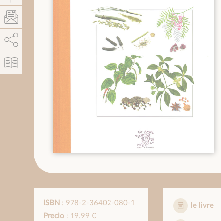
AddThis está deshabilitado.
Permitir
ISBN
: 978-2-36402-080-1
le livre
Precio
: 19.99 €