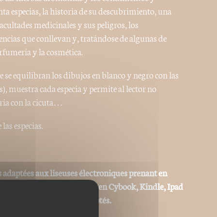
a especias, la historia de su descubrimiento, una
facultades medicinales y sus peligros, los
encias que conllevan y, tratándose de algunas de
perfumería y la cosmética.
e se equilibran los dibujos en blanco y negro con las
s), muestra cada especia y permite al lector no
oria con la cicuta…
las especias.
 adaptées aux liseuses électroniques prenant en
ype Sony Reader, Kobo, Booken Cybook, Kindle, Ipad
ks) ou autres "ereaders" adaptés.