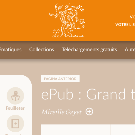
VO
VOTRE LIS
ématiques
Collections
Téléchargements gratuits
Aute
PÁGINA ANTERIOR
ePub : Grand t
Feuilleter
Mireille Gayet