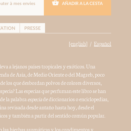
outer à mes envies
AÑADIR A LA CESTA
TATION
PRESSE
[english]
Español
eva a lejanos países tropicales y exóticos. Una
ienda de Asia, de Medio Oriente o del Magreb, poco
 de los que desbordan polvos de colores diversos,
specia? Las especias que perfuman este libro se han
 de la palabra
especia
de diccionarios o enciclopedias,
ocina revisada desde antaño hasta hoy, desde el
icos y también a partir del sentido común popular.
o las hierbas aromáticas y los condimentos y