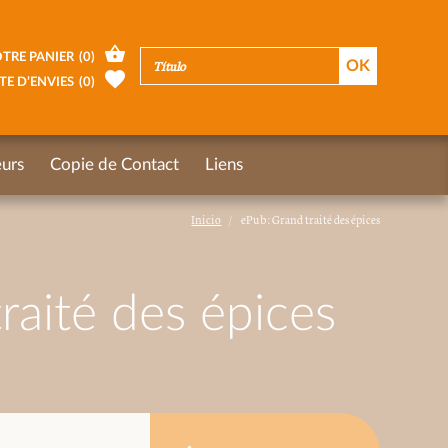
TRE PANIER
(
0
)
TE D’ENVIES
(
0
)
urs
Copie de Contact
Liens
Inicio
ePub : Grand traité des épices
raité des épices