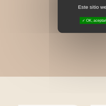
Este sitio w
OK, aceptar