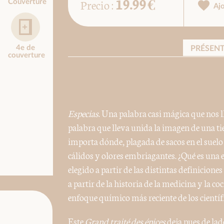
19.99 €
Precio :
Couverture
Aj
4e de
PRÉSEN
couverture
Especias
. Una palabra casi mágica que nos ll
palabra que lleva unida la imagen de una t
importa dónde, plagada de sacos en el suelo
cálidos y olores embriagantes. ¿Qué es una e
elegido a partir de las distintas definiciones
a partir de la historia de la medicina y la c
enfoque químico más reciente de los científ
Este
Grand traité des épices
deja pues de lad