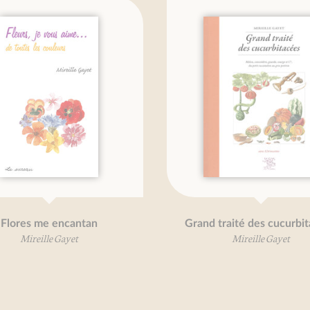
ncantan
Grand traité des cucurbitacées
yet
Mireille Gayet