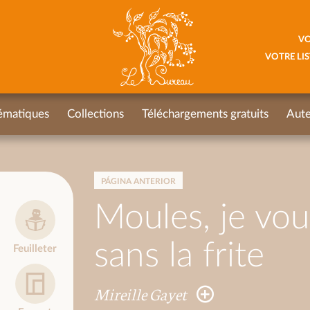
VO
VOTRE LIS
ématiques
Collections
Téléchargements gratuits
Aute
PÁGINA ANTERIOR
Moules, je vou
sans la frite
Feuilleter
Mireille Gayet