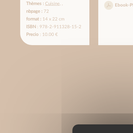
Thèmes :
Cuisine
,
,
Ebook-P
nbpage :
72
format :
14 x 22 cm
ISBN
: 978-2-911328-15-2
Precio
: 10.00 €