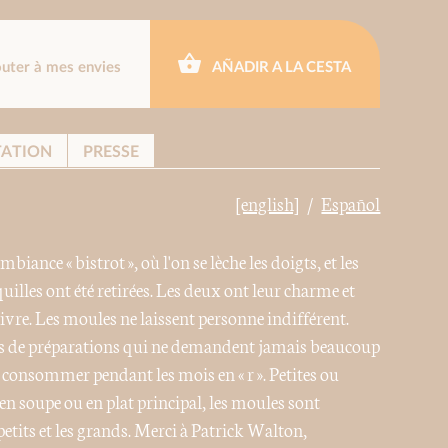
outer à mes envies
AÑADIR A LA CESTA
TATION
PRESSE
[english]
Español
iance « bistrot », où l'on se lèche les doigts, et les
quilles ont été retirées. Les deux ont leur charme et
ivre. Les moules ne laissent personne indifférent.
tés de préparations qui ne demandent jamais beaucoup
es consommer pendant les mois en « r ». Petites ou
, en soupe ou en plat principal, les moules sont
 petits et les grands. Merci à Patrick Walton,