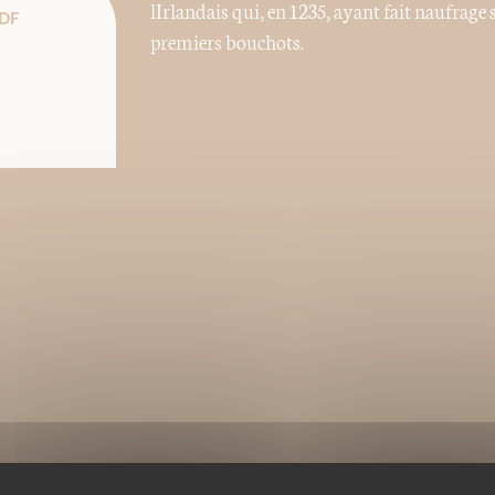
lIrlandais qui, en 1235, ayant fait naufrage 
DF
premiers bouchots.