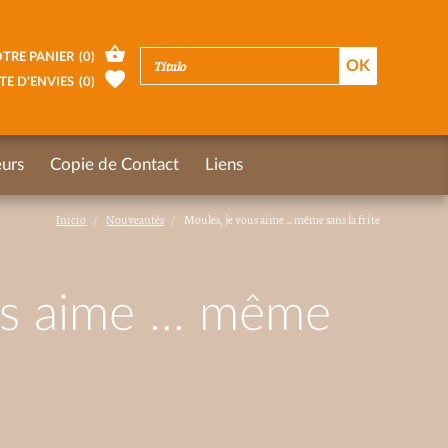
TRE PANIER
(
0
)
TE D’ENVIES
(
0
)
urs
Copie de Contact
Liens
Inicio
Nouveautés
Moules, je vous aime ... même sans la frite
s aime ... même