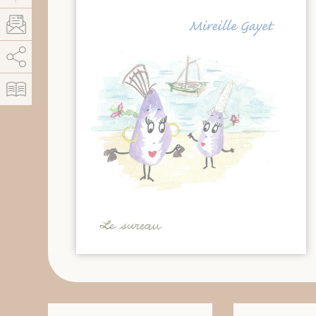
AddThis está deshabilitado.
Permitir