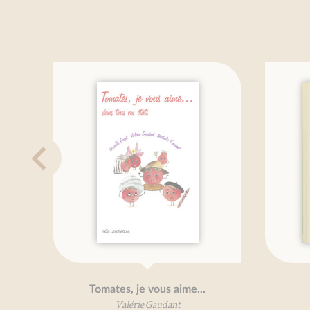
Tomates, je vous aime...
Tra
Valérie Gaudant