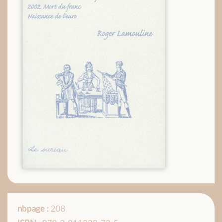
nbpage :
208