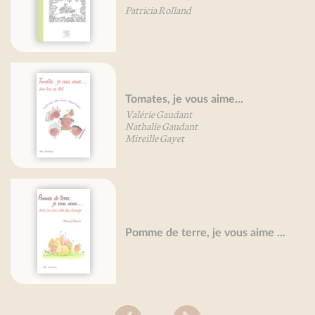
Patricia Rolland
Bru
Tomates, je vous aime...
Pet
Valérie Gaudant
Val
Nathalie Gaudant
Oli
Mireille Gayet
Car
Pomme de terre, je vous aime ...
Béa