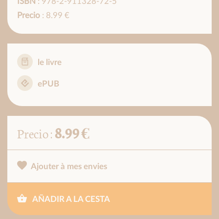
ISBN
: 978-2-911328-72-5
Precio
: 8.99 €
le livre
ePUB
8.99 €
Precio :
Ajouter à mes envies
AÑADIR A LA CESTA