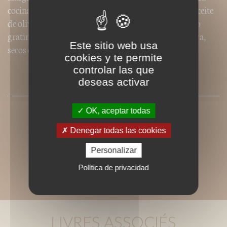
cocinarlos. Crudos, en ensalada, con un chorrito de aceite
de oliva, en sopas calientes o frías, al horno, rellenos o
gratinados, los tomates se ponen también en conserva,
Este sitio web usa
secos o no, en fin, ¡ se adaptan a todo!
cookies y te permite
controlar las que
deseas activar
PRESSE
OK, aceptar todas
Denegar todas las cookies
Personalizar
Política de privacidad
LIVRES ASSOCIÉS