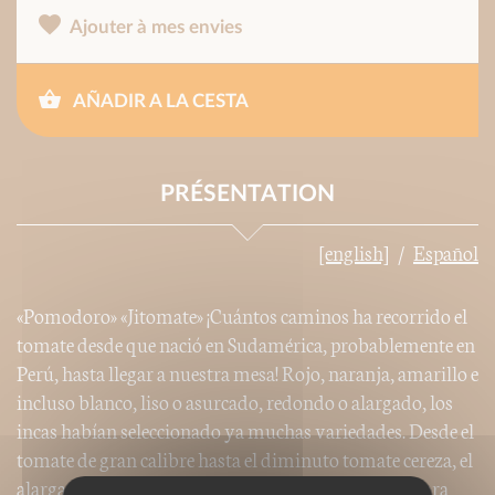
Ajouter à mes envies
AÑADIR A LA CESTA
PRÉSENTATION
[english]
Español
«Pomodoro» «Jitomate» ¡Cuántos caminos ha recorrido el
tomate desde que nació en Sudamérica, probablemente en
Perú, hasta llegar a nuestra mesa! Rojo, naranja, amarillo e
incluso blanco, liso o asurcado, redondo o alargado, los
incas habían seleccionado ya muchas variedades. Desde el
tomate de gran calibre hasta el diminuto tomate cereza, el
alargado y muchos más, no nos falta dónde elegir para