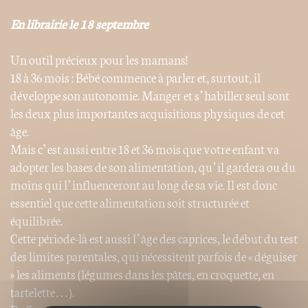
En librairie le 18 septembre
Un outil précieux pour les mamans!
18 à 36 mois : Bébé commence à parler et, surtout, il
développe son autonomie. Manger et s’habiller seul sont
les deux plus importantes acquisitions physiques de cet
âge.
Mais c’est aussi entre 18 et 36 mois que votre enfant va
adopter les bases de son alimentation, qu’il gardera ou du
moins qui l’influenceront au long de sa vie. Il est donc
essentiel que cette alimentation soit structurée et
équilibrée.
Cette période-là est aussi l’âge des caprices, le début du test
des limites parentales, qui nécessitent parfois de « déguiser
» les aliments (légumes dans les pâtes, en croquette, en
tartelette…).