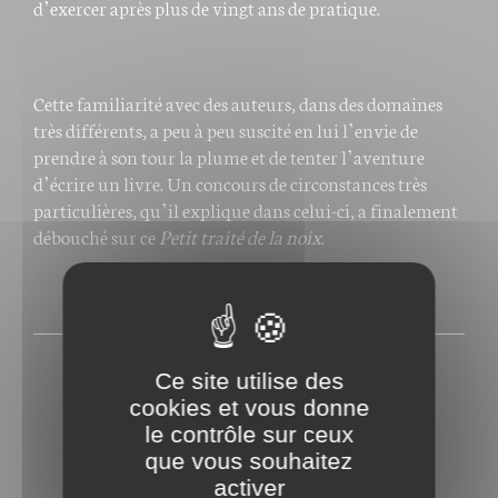
d’exercer après plus de vingt ans de pratique.
Cette familiarité avec des auteurs, dans des domaines
très différents, a peu à peu suscité en lui l’envie de
prendre à son tour la plume et de tenter l’aventure
d’écrire un livre. Un concours de circonstances très
particulières, qu’il explique dans celui-ci, a finalement
débouché sur ce
Petit traité de la noix
.
PRESSE
Ce site utilise des
cookies et vous donne
le contrôle sur ceux
que vous souhaitez
activer