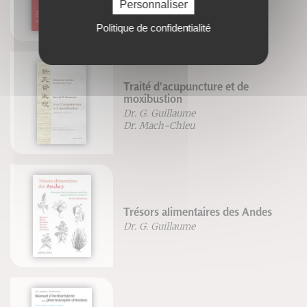
Personnaliser
Dr. G. Guillaume
Dr. Mach-Chieu
Politique de confidentialité
Traité d'acupuncture et de
moxibustion
Dr. G. Guillaume
Dr. Mach-Chieu
Trésors alimentaires des Andes
Dr. G. Guillaume