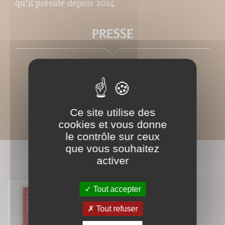
qu’il préside depuis 2014.
PRESSE
Ce site utilise des
cookies et vous donne
le contrôle sur ceux
que vous souhaitez
BIBLIOGRAPHIE
activer
Tout accepter
Diététique énergétique et
Tout refuser
médecine chinoise
Dr. J.M. Eyssalet