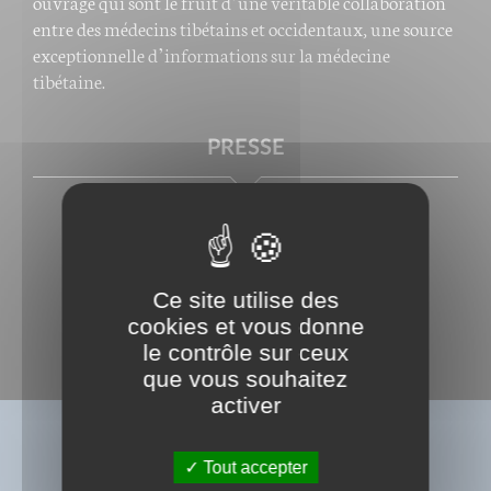
ouvrage qui sont le fruit d’une véritable collaboration
entre des médecins tibétains et occidentaux, une source
exceptionnelle d’informations sur la médecine
tibétaine.
PRESSE
Ce site utilise des
cookies et vous donne
le contrôle sur ceux
que vous souhaitez
activer
BIBLIOGRAPHIE
Tout accepter