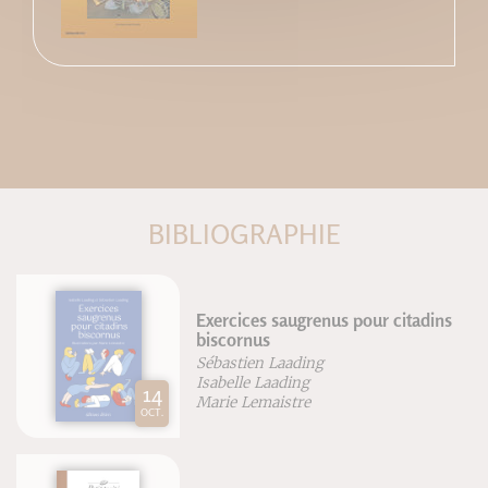
BIBLIOGRAPHIE
Exercices saugrenus pour citadins
biscornus
Pe
Sébastien Laading
Isabelle Laading
27
Marie Lemaistre
AOÛT