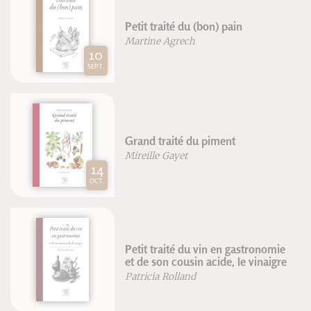
Petit traité du (bon) pain
Pe
Martine Agrech
Pi
Grand traité du piment
Na
Mireille Gayet
Ol
Petit traité du vin en gastronomie
Co
et de son cousin acide, le vinaigre
Fr
Patricia Rolland