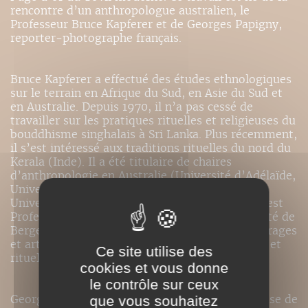
rencontre d’un anthropologue australien, le
Professeur Bruce Kapferer et de Georges Papigny,
reporter-photographe français.
Bruce Kapferer a effectué des études ethnologiques
sur le terrain en Afrique du Sud, en Asie du Sud et
en Australie. Depuis 1970, il n’a pas cessé de
travailler sur les pratiques rituelles et religieuses du
bouddhisme singhalais à Sri Lanka. Plus récemment,
il s’est intéressé aux traditions rituelles du nord du
Kerala (Inde). Il a été titulaire de chaires
d’anthropologie en Australie (Université d’Adélaïde,
Université James Cook ) et en Angleterre (
University College de Londres) Depuis 1999, il est
Professeur d’Anthropologie Sociale à l’Université de
Bergen (Norvège). Il a publié de nombreux ouvrages
et articles sur divers aspects de la vie politique et
Ce site utilise des
rituelle en Afrique, à Sri Lanka et en Australie.
cookies et vous donne
le contrôle sur ceux
Georges Papigny a publié dans la presse française de
que vous souhaitez