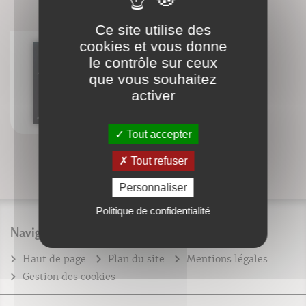
BIBLIOGRAPHIE
Ce site utilise des
cookies et vous donne
le contrôle sur ceux
que vous souhaitez
La psycho-intégration
Georges Pegand
activer
Tout accepter
Tout refuser
Personnaliser
Politique de confidentialité
Navigation
Haut de page
Plan du site
Mentions légales
Gestion des cookies