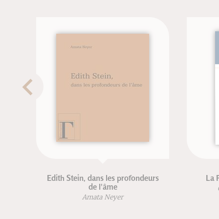
ans les profondeurs
La Parousie et sa spiritualité
 l'âme
Christian (Père) Wyler
ta Neyer