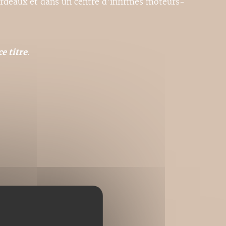
rdeaux et dans un centre d'infirmes moteurs-
e titre
.