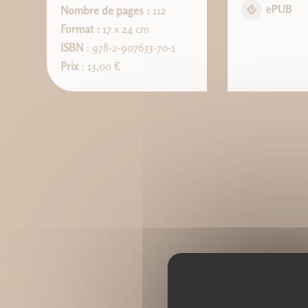
ePUB
Nombre de pages :
112
Format :
17 x 24 cm
ISBN
: 978-2-907653-70-1
Prix
: 13,00 €