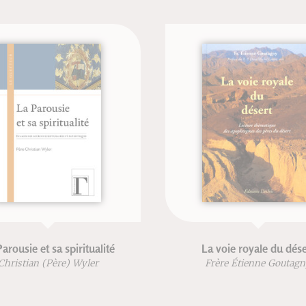
La voie royale du désert
Six che
sages
Frère Étienne Goutagny
Jean