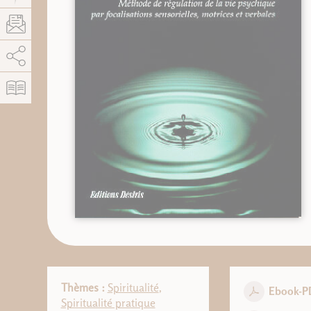
AddThis est désactivé.
Autoriser
Thèmes :
Spiritualité
,
Ebook-P
Spiritualité pratique