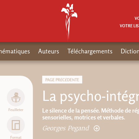
V
VOTRE LIS
hématiques
Auteurs
Téléchargements
Dictio
PAGE PRÉCÉDENTE
La psycho-intég
Le silence de la pensée. Méthode de rég
Feuilleter
sensorielles, motrices et verbales.
Georges Pegand
Format