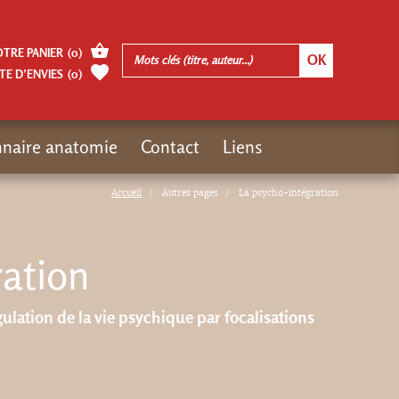
OTRE PANIER
(
0
)
TE D’ENVIES
(
0
)
nnaire anatomie
Contact
Liens
Accueil
Autres pages
La psycho-intégration
ration
ulation de la vie psychique par focalisations