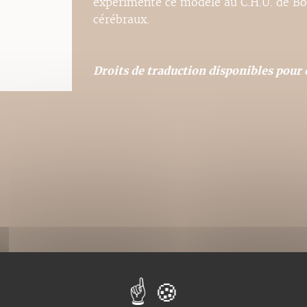
expérimente ce modèle au C.H.U. de Bo
cérébraux.
Droits de traduction disponibles pour c