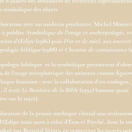
ne d’années des séminaires de recherche expérimentale
n symbolique des objets.
aboration avec un médecin psychiatre, Michel Mouret,
 à publier
Symbolique de l’image et anthropologie, ve
ption d’Œdipe
(1986) puis
D’or et de miel, aux sources
opologie biblique
(1988) et
Chemins de connaissance
(1
opologie biblique et la symbolique permettent d’abor
n de l’usage métaphorique des animaux comme figures
chique humaine ; avec la collaboration d’un zoologue, 
 il écrit
Le Bestiaire de la Bible
(1994) (somme quasi
ve sur le sujet).
loration de la pensée mythique s’étend non seulemen
’Œdipe mais aussi à celui d’Éros et Psyché, dont le tex
raduit par Bernard Verten en respectant les images orig