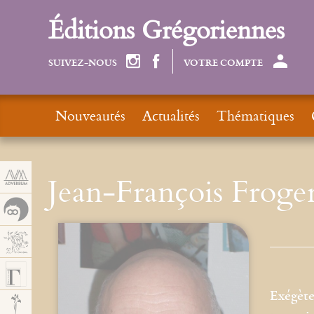
Panneau de gestion des cookies
Éditions Grégoriennes
SUIVEZ-NOUS
VOTRE COMPTE
Nouveautés
Actualités
Thématiques
Jean-François Froge
Exégète