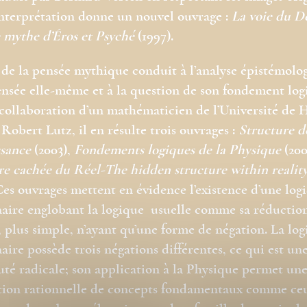
interprétation donne un nouvel ouvrage :
La voie du D
e mythe d’Éros et Psyché
(1997).
 de la pensée mythique conduit à l’analyse épistémolo
ensée elle-même et à la question de son fondement log
 collaboration d’un mathématicien de l’Université de 
 Robert Lutz, il en résulte trois ouvrages :
Structure d
sance
(2003),
Fondements logiques de la Physique
(200
re cachée du Réel-The hidden structure within realit
Ces ouvrages mettent en évidence l’existence d’une log
aire englobant la logique usuelle comme sa réductio
, plus simple, n’ayant qu’une forme de négation. La lo
aire possède trois négations différentes, ce qui est un
té radicale; son application à la Physique permet un
tion rationnelle de concepts fondamentaux comme ce