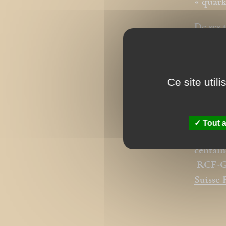
« quark
De ses 
l’épîtr
controv
Grégori
Ce site util
Il coll
contact
Tout a
Il a pr
centain
RCF-
Suisse