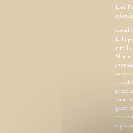
dont l’
selon l
L’étude
de la p
avec la
Alsace,
connais
structu
(2009).
quatern
binaire
quatern
nouveau
explica