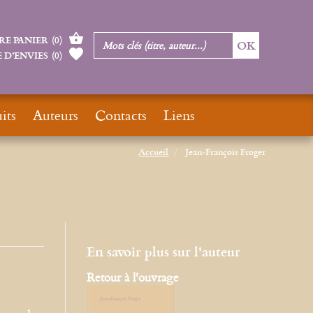
RE PANIER
(
0
)
 D’ENVIES
(
0
)
its
Auteurs
Contacts
Liens
Accueil
Jean-François Froger
En savoir plus sur l'auteur
Retour à l'ouvrage