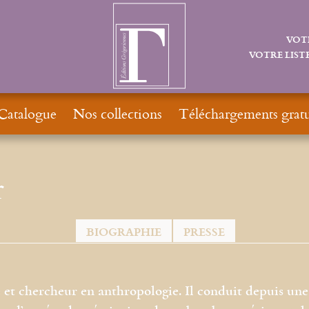
VOT
VOTRE LISTE
Catalogue
Nos collections
Téléchargements gratu
r
BIOGRAPHIE
PRESSE
 et chercheur en anthropologie. Il conduit depuis une