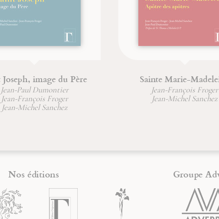
e Marie-Madeleine
Moïse et Œdipe
n-François Froger
Jean-François Froger
n-Michel Sanchez
Nos éditions
Groupe Ad