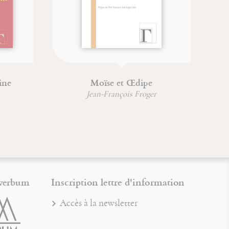
Une vie incorruptible
Six
s
Jean-François Froger
verbum
Inscription lettre d'information
Accès à la newsletter