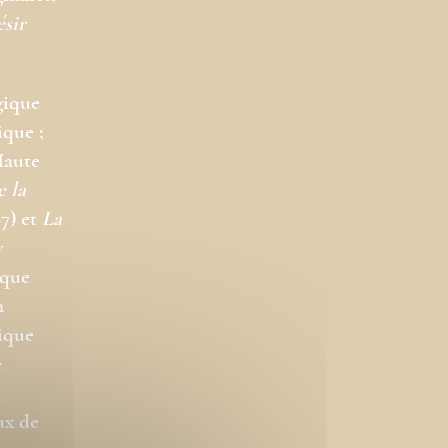
ésir
gique
ique ;
Haute
e la
7) et
La
y
ique
n
gique
e
e
ux de