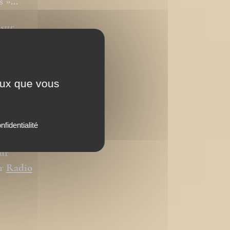
es »…
sur
ude des
ceux que vous
o »
e.
nfidentialité
ur
ur
Radio