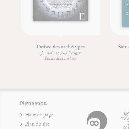
Saint Joseph, image du Père
Saint
Jean-Paul Dumontier
Jea
Jean-François Froger
Jea
Jean-Michel Sanchez
Navigation
Haut de page
Plan du site