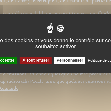
s », de « charge électrique », de « famille de particul
travaux d’exégèse biblique, on peut trouver une
Étude 
e aux Romains
aux archives de l’
Inalco
(1974) et une ét
erses de Jésus à propos du Shabbat aux éditions
ennes :
« Le Maître du Shabbat »
(2009).
ise des cookies et vous donne le contrôle sur 
souhaitez activer
abore aux travaux et recherches de l’association « Eech
@eecho.fr
sur les origines araméennes du christianism
ccepter
Tout refuser
Personnaliser
Politique de co
oduit avec Annie-Gabrièle Schreiber, réalisatrice, une
e d’émissions radiophoniques qu’on peut se procurer s
Gap
radio.rcfha@rcf.fr
ainsi que quelques émissions s
 Romande
.