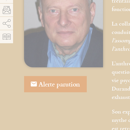
trentai
fonctio
AddThis est désactivé.
Autoriser
La coll
conduit
l’assom
l’anthr
L’anthr
questio
vie psy
Alerte parution
Durand,
exhausti
Son exp
mythe d
est ret