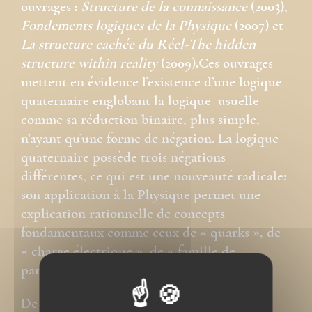
ouvrages :
Structure de la connaissance
(2003),
Fondements logiques de la Physique
(2007) et
La structure cachée du Réel-The hidden
structure within reality
(2009).Ces ouvrages
mettent en évidence l’existence d’une logique
quaternaire englobant la logique usuelle
comme sa réduction binaire, plus simple,
n’ayant qu’une forme de négation. La logique
quaternaire possède trois négations
différentes, ce qui est une nouveauté radicale;
son application à la Physique permet une
explication rationnelle de concepts
fondamentaux comme ceux de « quarks », de
« charge électrique », de « famille de
particules »…
De ses travaux d’exégèse biblique, on peut