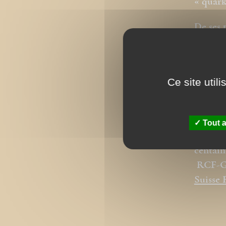
« quark
De ses 
l’épîtr
controv
Grégori
Ce site util
Il coll
contact
Tout a
Il a pr
centain
RCF-
Suisse