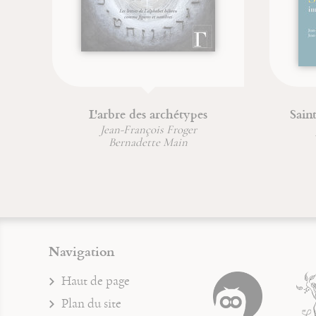
Sainte Marie-Madeleine
Moïse 
Jean-François Froger
Jean-Fra
Jean-Michel Sanchez
Navigation
Haut de page
Plan du site