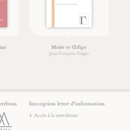
Six chemins pour connaître
D'
sagesse et intelligence
Jea
Jean-François Froger
Mich
verbum
Inscription lettre d'information
Accès à la newsletter