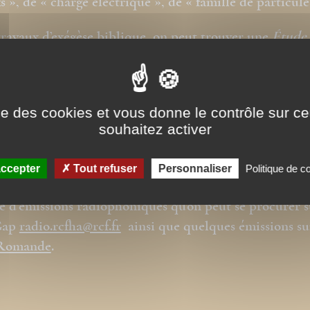
s », de « charge électrique », de « famille de particul
travaux d’exégèse biblique, on peut trouver une
Étude 
e aux Romains
aux archives de l’
Inalco
(1974) et une ét
erses de Jésus à propos du Shabbat aux éditions
ennes :
« Le Maître du Shabbat »
(2009).
ise des cookies et vous donne le contrôle sur 
souhaitez activer
abore aux travaux et recherches de l’association « Eech
@eecho.fr
sur les origines araméennes du christianism
ccepter
Tout refuser
Personnaliser
Politique de co
oduit avec Annie-Gabrièle Schreiber, réalisatrice, une
e d’émissions radiophoniques qu’on peut se procurer s
Gap
radio.rcfha@rcf.fr
ainsi que quelques émissions s
 Romande
.