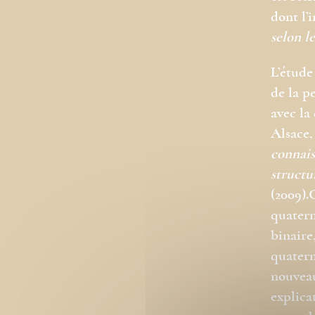
dont l’
selon l
L’étude
de la p
avec la
Alsace,
connais
structu
(2009).
quatern
binaire
quatern
nouveau
explica