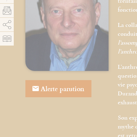
trentai
fonctio
AddThis est désactivé.
Autoriser
La coll
conduit
l’assom
l’anthr
L’anthr
questio
vie psy
Alerte parution
Durand,
exhausti
Son exp
mythe d
est ret