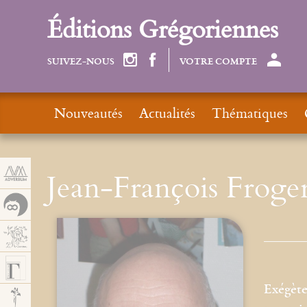
Panneau de gestion des cookies
Éditions Grégoriennes
SUIVEZ-NOUS
VOTRE COMPTE
Nouveautés
Actualités
Thématiques
Jean-François Froge
Exégète