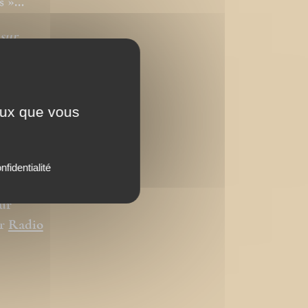
es »…
sur
ude des
ceux que vous
o »
e.
nfidentialité
ur
ur
Radio