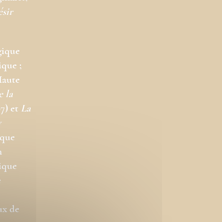
ésir
gique
ique ;
Haute
e la
7) et
La
y
ique
n
gique
e
e
ux de