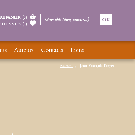
RE PANIER
(
0
)
 D’ENVIES
(
0
)
its
Auteurs
Contacts
Liens
Accueil
Jean-François Froger