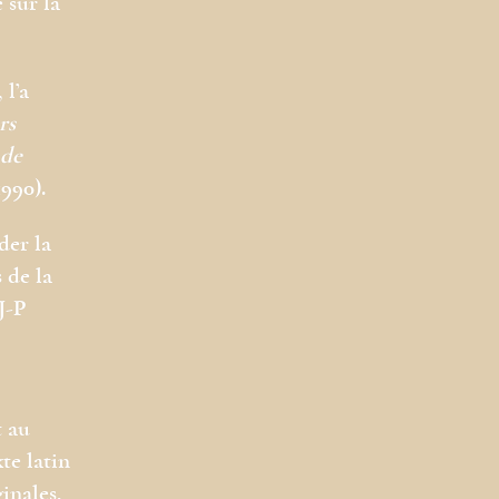
 sur la
 l’a
rs
 de
990).
der la
 de la
J-P
t au
te latin
inales,