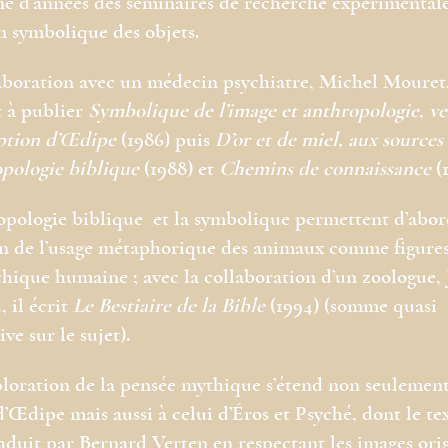
ne d’années des séminaires de recherche expérimentale
n symbolique des objets.
aboration avec un médecin psychiatre, Michel Mouret,
 à publier
Symbolique de l’image et anthropologie, ve
ption d’Œdipe
(1986) puis
D’or et de miel, aux sources
opologie biblique
(1988) et
Chemins de connaissance
(1
opologie biblique et la symbolique permettent d’abor
n de l’usage métaphorique des animaux comme figures
chique humaine ; avec la collaboration d’un zoologue, 
 il écrit
Le Bestiaire de la Bible
(1994) (somme quasi
ve sur le sujet).
loration de la pensée mythique s’étend non seulemen
’Œdipe mais aussi à celui d’Éros et Psyché, dont le tex
raduit par Bernard Verten en respectant les images orig