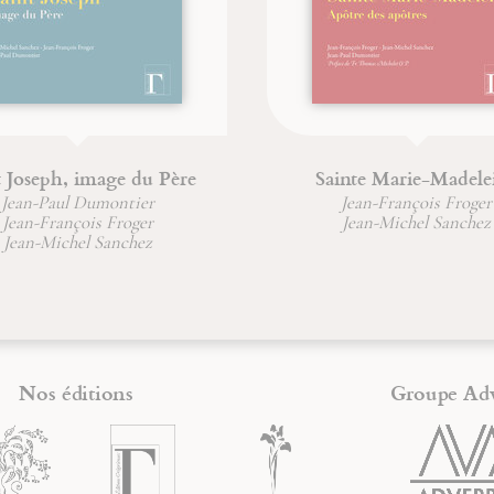
et Œdipe
Une vie incorruptible
nçois Froger
Jean-François Froger
Nos éditions
Groupe Ad