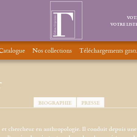
VOT
VOTRE LISTE
Catalogue
Nos collections
Téléchargements gratu
r
BIOGRAPHIE
PRESSE
 et chercheur en anthropologie. Il conduit depuis une