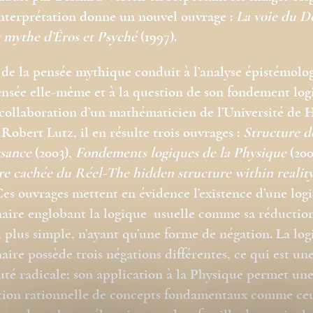
interprétation donne un nouvel ouvrage :
La voie du D
e mythe d’Éros et Psyché
(1997).
 de la pensée mythique conduit à l’analyse épistémolo
ensée elle-même et à la question de son fondement log
 collaboration d’un mathématicien de l’Université de 
 Robert Lutz, il en résulte trois ouvrages :
Structure d
sance
(2003),
Fondements logiques de la Physique
(200
re cachée du Réel-The hidden structure within realit
Ces ouvrages mettent en évidence l’existence d’une log
aire englobant la logique usuelle comme sa réductio
, plus simple, n’ayant qu’une forme de négation. La lo
aire possède trois négations différentes, ce qui est un
té radicale; son application à la Physique permet un
tion rationnelle de concepts fondamentaux comme ce