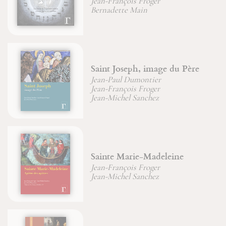
ançois Froger
Jean-Franço
ette Main
Joseph, image du Père
Six chemi
aul Dumontier
sagesse et 
ançois Froger
Jean-Franço
ichel Sanchez
e Marie-Madeleine
D'or et de
ançois Froger
Jean-Franço
ichel Sanchez
Michel-Gab