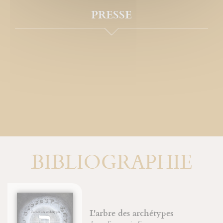
PRESSE
BIBLIOGRAPHIE
e des archétypes
Une vie i