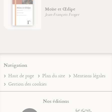
 et Œdipe
Le Maître
ançois Froger
Jean-Franço
Navigation
Haut de page
Plan du site
Mentions légales
Gestion des cookies
Nos éditions