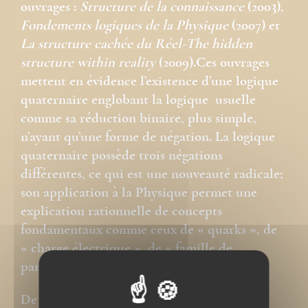
ouvrages :
Structure de la connaissance
(2003),
Fondements logiques de la Physique
(2007) et
La structure cachée du Réel-The hidden
structure within reality
(2009).Ces ouvrages
mettent en évidence l’existence d’une logique
quaternaire englobant la logique usuelle
comme sa réduction binaire, plus simple,
n’ayant qu’une forme de négation. La logique
quaternaire possède trois négations
différentes, ce qui est une nouveauté radicale;
son application à la Physique permet une
explication rationnelle de concepts
fondamentaux comme ceux de « quarks », de
« charge électrique », de « famille de
particules »…
De ses travaux d’exégèse biblique, on peut