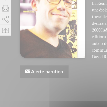
La Réunio
une école
travaille
AddThis est désactivé.
Autoriser
des scéna
2000 l'a
éditions
auteur de
communic
David Ra
Alerte parution