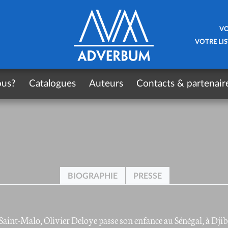
VO
VOTRE LIS
ous?
Catalogues
Auteurs
Contacts & partenair
BIOGRAPHIE
PRESSE
Saint-Malo, Olivier Deloye passe son enfance au Sénégal, à Djib