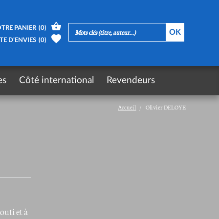
TRE PANIER
(
0
)
TE D’ENVIES
(
0
)
es
Côté international
Revendeurs
Accueil
Olivier DELOYE
outi et à