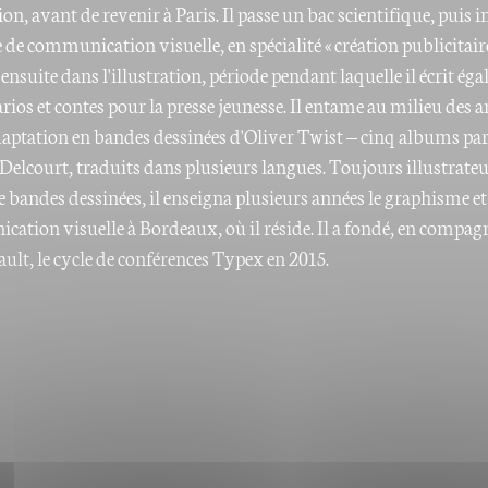
n, avant de revenir à Paris. Il passe un bac scientifique, puis i
 de communication visuelle, en spécialité « création publicitaire 
 ensuite dans l'illustration, période pendant laquelle il écrit ég
rios et contes pour la presse jeunesse. Il entame au milieu des 
daptation en bandes dessinées d'Oliver Twist – cinq albums pa
 Delcourt, traduits dans plusieurs langues. Toujours illustrateu
 bandes dessinées, il enseigna plusieurs années le graphisme et
ation visuelle à Bordeaux, où il réside. Il a fondé, en compag
ult, le cycle de conférences Typex en 2015.