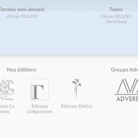
Dessins sans dessein
Typex
Olivier DELOYE
Olivier DELOYE
David Rault
Nos éditions
Groupe Ad
ions Le
Éditions
Éditions DésIris
ureau
Grégoriennes