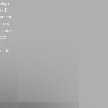
ntègre
». Il
alement
années
rus aux
r et
 la
nie de