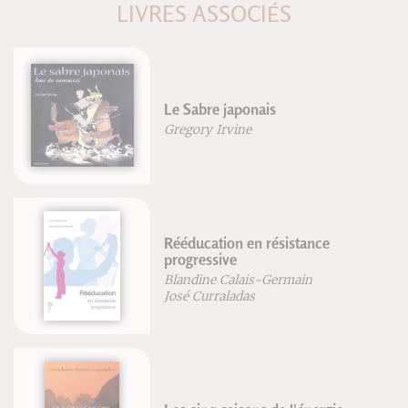
LIVRES ASSOCIÉS
Repenser l'équitation
Frédéric Brigaud
Joséphine Lyon
VTT rouler plus vite
Jean-Paul Stéphan
Surpoids et obésité, suivez le