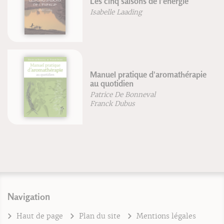
coach
Renaud Roussel
Nager en apnée
Luc Collard
Navigation
Haut de page
Plan du site
Mentions légales