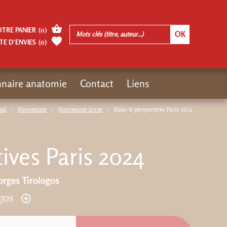
OTRE PANIER
(
0
)
TE D’ENVIES
(
0
)
nnaire anatomie
Contact
Liens
eil
Nouveautés
Nouveautés livres
Bilan & perspectives Paris 2024
ives Paris 2024
orges Tirologos
ogos