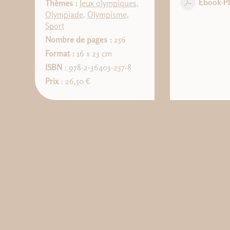
Ebook-P
Thèmes :
Jeux olympiques
,
Olympiade
,
Olympisme
,
Sport
Nombre de pages :
256
Format :
16 x 23 cm
ISBN
: 978-2-36403-237-8
Prix
: 26,50 €