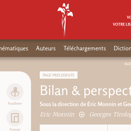
V
VOTRE LIS
hématiques
Auteurs
Téléchargements
Dictio
Accu
PAGE PRÉCÉDENTE
Bilan & perspect
Sous la direction de Éric Monnin et Ge
Feuilleter
Eric Monnin
Georges Tirol
Format