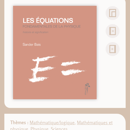
Thèmes :
Mathématique/logique
,
Mathématiques et
physique
,
Physique
,
Sciences