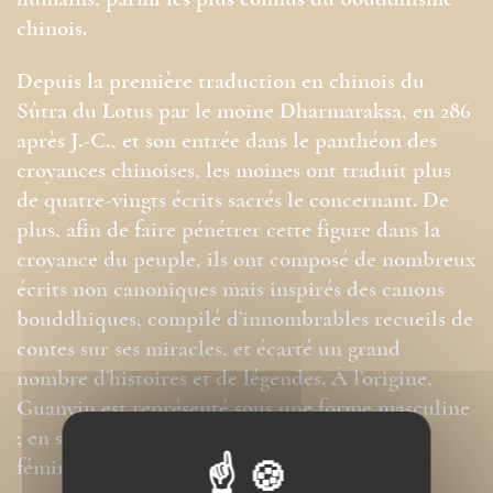
humains, parmi les plus connus du bouddhisme
chinois.
Depuis la première traduction en chinois du
Sûtra du Lotus par le moine Dharmaraksa, en 286
après J.-C., et son entrée dans le panthéon des
croyances chinoises, les moines ont traduit plus
de quatre-vingts écrits sacrés le concernant. De
plus, afin de faire pénétrer cette figure dans la
croyance du peuple, ils ont composé de nombreux
écrits non canoniques mais inspirés des canons
bouddhiques, compilé d’innombrables recueils de
contes sur ses miracles, et écarté un grand
nombre d’histoires et de légendes. À l’origine,
Guanyin est représenté sous une forme masculine
; en se sinisant, cette forme s’est peu à peu
féminisée par assimilation à la figure de la