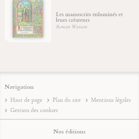
es manuscrits enluminés et
De la
eurs créateurs
Jean 
owan Watson
Navigation
Haut de page
Plan du site
Mentions légales
Gestion des cookies
Nos éditions