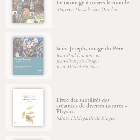
e tatouage à travers le monde
d'Or
arteen Hesselt Van Dinther
Soeur
aint Joseph, image du Père
La d
ean-Paul Dumontier
ean-François Froger
Miche
ean-Michel Sanchez
ivre des subtilités des
Énig
réatures de diverses natures -
Livr
hysica
Chris
ainte Hildegarde de Bingen