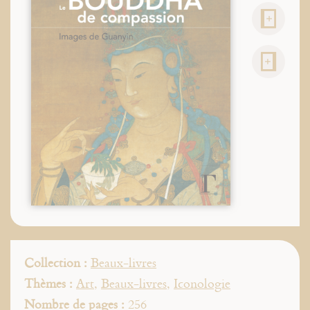
Collection :
Beaux-livres
Thèmes :
Art
,
Beaux-livres
,
Iconologie
Nombre de pages :
256