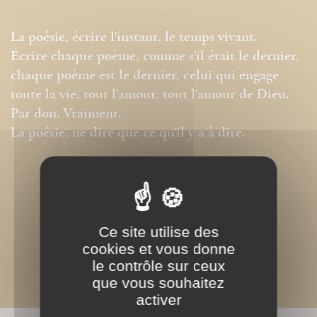
La poésie, écrire l'instant, le temps vivant.
Écrire chaque poème, comme s'il était le dernier,
chaque poème est le dernier, celui qui engage
toute la vie, tout l'amour, tout l'amour de Dieu.
Par don. Vraiment.
La poésie, ne dire que ce qu'il y a à dire.
Ce site utilise des
cookies et vous donne
le contrôle sur ceux
que vous souhaitez
activer