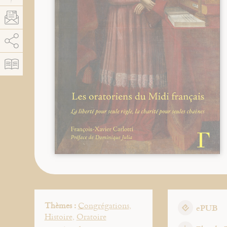
AddThis est désactivé.
Autoriser
Thèmes :
Congrégations
,
ePUB
Histoire
,
Oratoire