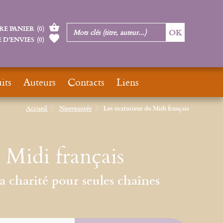
RE PANIER
(
0
)
 D’ENVIES
(
0
)
its
Auteurs
Contacts
Liens
Accueil
Nouveautés
Les oratoriens du Midi français
 Midi français
la charité pour seules chaînes