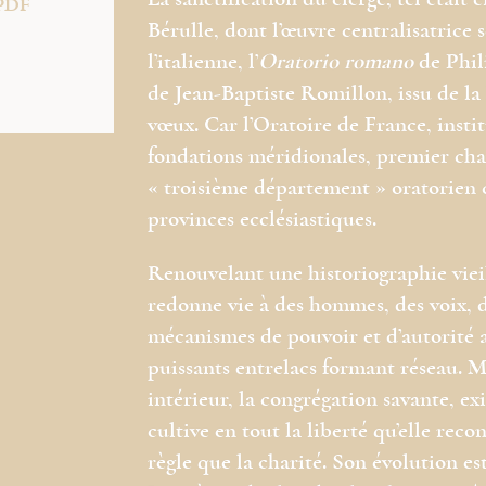
La sanctification du clergé, tel était 
PDF
Bérulle, dont l’œuvre centralisatrice s
l’italienne, l’
Oratorio romano
de Phili
de Jean-Baptiste Romillon, issu de la
vœux. Car l’Oratoire de France, institu
fondations méridionales, premier chap
« troisième département » oratorien c
provinces ecclésiastiques.
Renouvelant une historiographie vieil
redonne vie à des hommes, des voix, 
mécanismes de pouvoir et d’autorité 
puissants entrelacs formant réseau. 
intérieur, la congrégation savante, ex
cultive en tout la liberté qu’elle rec
règle que la charité. Son évolution e