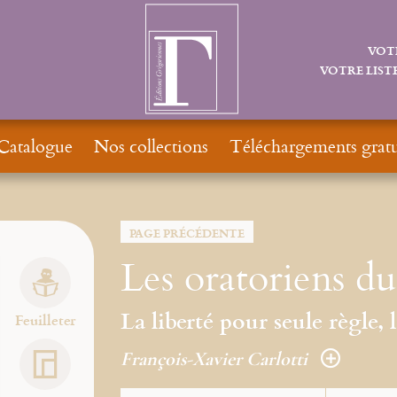
VOT
VOTRE LISTE
Catalogue
Nos collections
Téléchargements gratu
PAGE PRÉCÉDENTE
Les oratoriens du
La liberté pour seule règle, 
Feuilleter
François-Xavier Carlotti