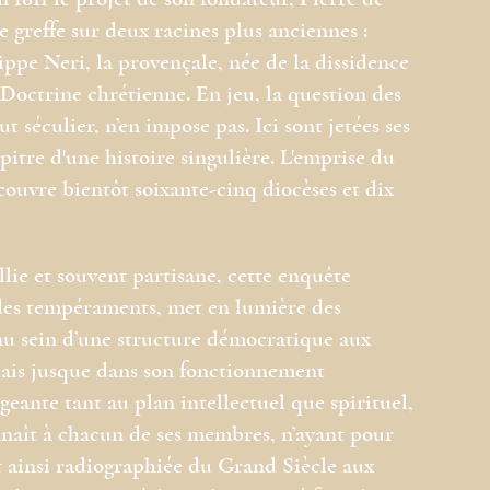
en 1611 le projet de son fondateur, Pierre de
e greffe sur deux racines plus anciennes :
ppe Neri, la provençale, née de la dissidence
 Doctrine chrétienne. En jeu, la question des
t séculier, n’en impose pas. Ici sont jetées ses
itre d'une histoire singulière. L'emprise du
ouvre bientôt soixante-cinq diocèses et dix
lie et souvent partisane, cette enquête
des tempéraments, met en lumière des
au sein d’une structure démocratique aux
Mais jusque dans son fonctionnement
igeante tant au plan intellectuel que spirituel,
onnaît à chacun de ses membres, n’ayant pour
st ainsi radiographiée du Grand Siècle aux