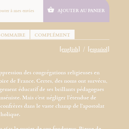
outer à mes envies
AJOUTER AU PANIER
SOMMAIRE
COMPLÉMENT
[english]
[español]
uppression des congrégations religieuses en
toire de France. Certes, des noms ont survécu,
agement éducatif de ses brillants pédagogues
nséniste. Mais c’est négliger l’étendue de
 confrères dans le vaste champ de l’apostolat
tholique.