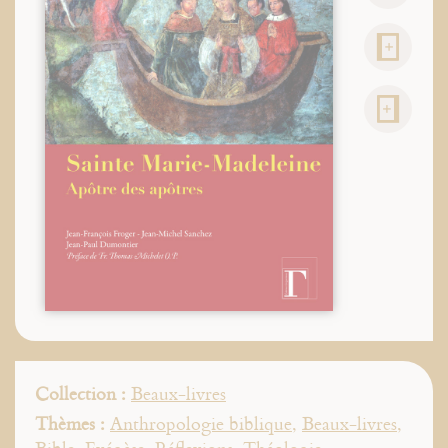
Collection :
Beaux-livres
Thèmes :
Anthropologie biblique
,
Beaux-livres
,