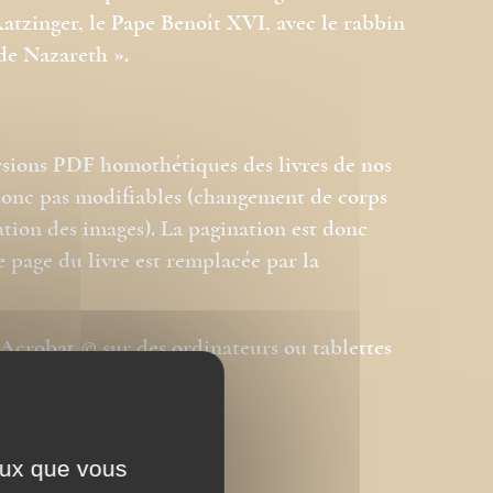
atzinger, le Pape Benoît XVI, avec le rabbin
de Nazareth ».
rsions PDF homothétiques des livres de nos
 donc pas modifiables (changement de corps
ation des images). La pagination est donc
e page du livre est remplacée par la
l Acrobat © sur des ordinateurs ou tablettes
 autres.
ceux que vous