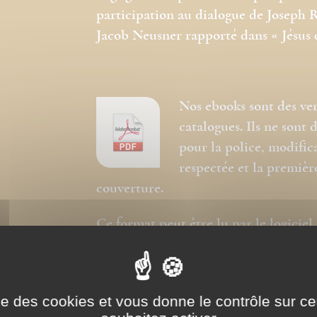
participation au dialogue de Joseph R
Jacob Neusner rapporté dans « Jésus 
Nos ebooks sont des ve
catalogues. Ils ne sont
pour la police, modific
respectée et la premièr
couverture.
Ce format peut être lu par le logicie
tactiles de type iPad, Archos, Asus ou
ise des cookies et vous donne le contrôle sur 