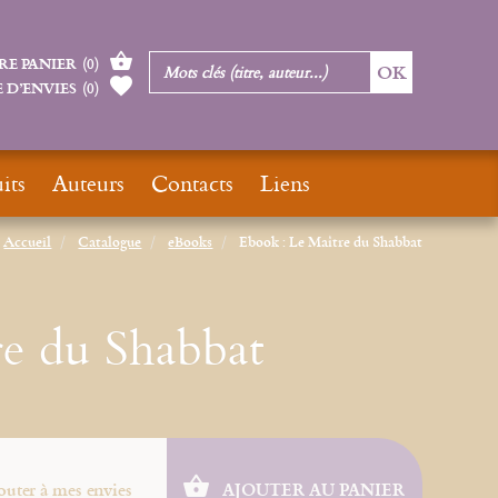
RE PANIER
(
0
)
 D’ENVIES
(
0
)
its
Auteurs
Contacts
Liens
Accueil
Catalogue
eBooks
Ebook : Le Maître du Shabbat
re du Shabbat
outer à mes envies
AJOUTER AU PANIER