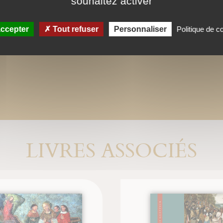
souhaitez activer
ccepter
Tout refuser
Personnaliser
Politique de co
LIVRES ASSOCIÉS