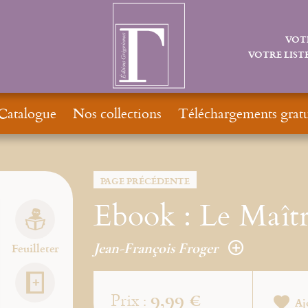
VOT
VOTRE LISTE
Catalogue
Nos collections
Téléchargements gratu
PAGE PRÉCÉDENTE
Ebook : Le Maît
Jean-François Froger
Feuilleter
9,99 €
Prix :
Aj