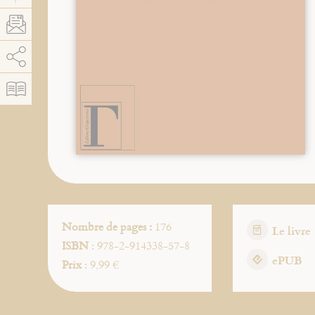
AddThis est désactivé.
Autoriser
Nombre de pages :
176
Le livre
ISBN
: 978-2-914338-57-8
ePUB
Prix
: 9,99 €