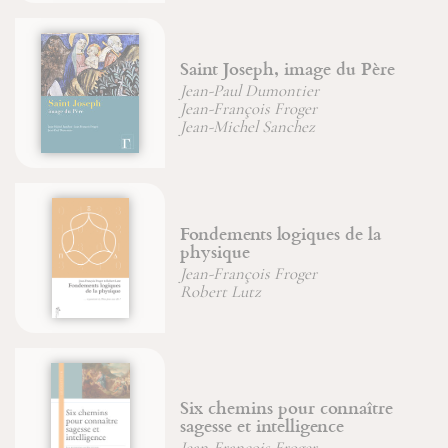
nt Joseph, image du Père
Énigme 
n-Paul Dumontier
-François Froger
Jean-Fra
-Michel Sanchez
dements logiques de la
Edith S
sique
profond
-François Froger
Amata N
ert Lutz
 chemins pour connaître
Les man
esse et intelligence
leurs cr
-François Froger
Rowan 