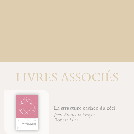
LIVRES ASSOCIÉS
structure cachée du réel
Une vie
-François Froger
Jean-Fra
ert Lutz