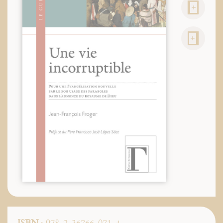
ISBN
: 978-2-36766-071-4