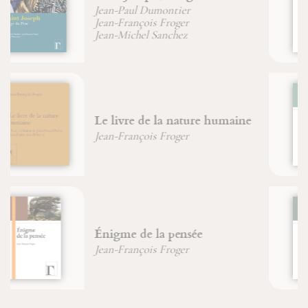
D'un Caucase chrétien au
Caucase musulman
Marion Duvauchel
Énigmes & commentaire du
Livre de Jonas
Christian (Père) Wyler
D'un corps à l'autre
Père Jean-Claude Hanus